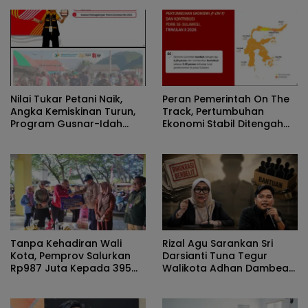
Nilai Tukar Petani Naik,
Peran Pemerintah On The
Angka Kemiskinan Turun,
Track, Pertumbuhan
Program Gusnar-Idah
Ekonomi Stabil Ditengah
Jadi Penggerak Ekonomi
Efisiensi Anggaran
Dan Dinikmati Masyarakat
Tanpa Kehadiran Wali
Rizal Agu Sarankan Sri
Kota, Pemprov Salurkan
Darsianti Tuna Tegur
Rp987 Juta Kepada 395
Walikota Adhan Dambea
Pelaku UMKM Kota
Ketimbang Dinas
Gorontalo
Kumperindag Pemprov
Gorontalo