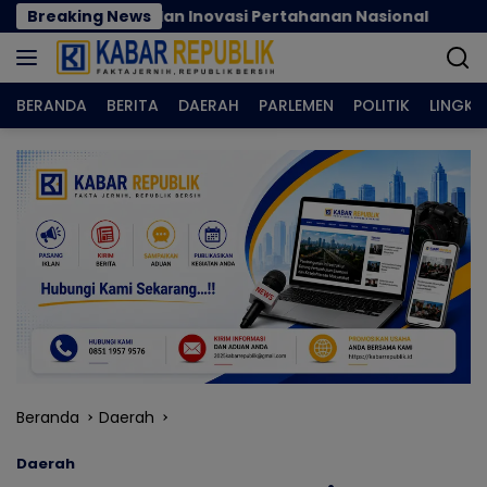
Langsung
erasi dan Inovasi Pertahanan Nasional
Breaking News
Nilai Tuka
ke
konten
BERANDA
BERITA
DAERAH
PARLEMEN
POLITIK
LINGK
Beranda
Daerah
Daerah