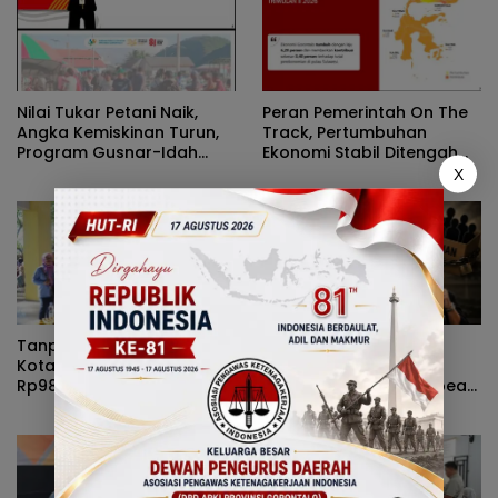
Nilai Tukar Petani Naik,
Peran Pemerintah On The
Angka Kemiskinan Turun,
Track, Pertumbuhan
Program Gusnar-Idah
Ekonomi Stabil Ditengah
Jadi Penggerak Ekonomi
Efisiensi Anggaran
X
Dan Dinikmati Masyarakat
Tanpa Kehadiran Wali
Rizal Agu Sarankan Sri
Kota, Pemprov Salurkan
Darsianti Tuna Tegur
Rp987 Juta Kepada 395
Walikota Adhan Dambea
Pelaku UMKM Kota
Ketimbang Dinas
Gorontalo
Kumperindag Pemprov
Gorontalo