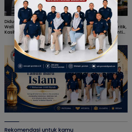
Diduga Kerap Dipersulit
Alvian Mato Sindir Wali
Wali Kota Adhan Dambea,
Kota: Terlalu Banyak Kritik,
Kasihan Warga Kota
Kerja Nyata Lebih Dinanti
Gorontalo Jarang Dapat
Masyarakat
Bantuan Pemprov
Rekomendasi untuk kamu