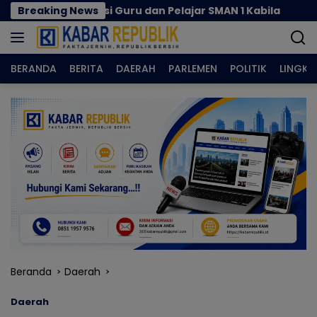
Langsung
dukasi Guru dan Pelajar SMAN 1 Kabila
Breaking News
Rizal Agu S
ke
konten
BERANDA
BERITA
DAERAH
PARLEMEN
POLITIK
LINGK
Beranda
Daerah
Daerah