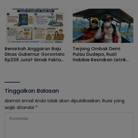
Masyarakat
Kabupaten Gorontalo
Gencarkan Pembagian
Masker
Benarkah Anggaran Baju
Terjang Ombak Demi
Dinas Gubernur Gorontalo
Pulau Dudepo, Rusli
Rp339 Juta? Simak Fakta
Habibie Resmikan Listrik
Sebenarnya
Perdana di Pulau Dudepo
Tinggalkan Balasan
Alamat email Anda tidak akan dipublikasikan.
Ruas yang
wajib ditandai
*