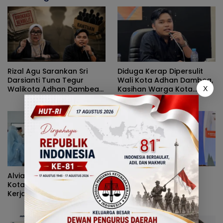
Rizal Agu Sarankan Sri
Diduga Kerap Dipersulit
Darsianti Tuna Tegur
Wali Kota Adhan Dambea,
Walikota Adhan Dambea
Kasihan Warga Kota
X
Ketimbang Dinas
Gorontalo Jarang Dapat
Kumperindag Pemprov
Bantuan Pemprov
Gorontalo
Alvian Mato Sindir Wali
Cegah Gangguan
Kota: Terlalu Banyak Kritik,
Pernapasan Selama
Kerja Nyata Lebih Dinanti
Kemarau, Dinkes
Masyarakat
Kabupaten Gorontalo
Gencarkan Pembagian
Masker