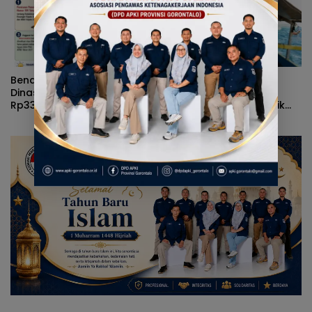
Benarkah Anggaran Baju
Terjang Ombak Demi
Dinas Gubernur Gorontalo
Pulau Dudepo, Rusli
Rp339 Juta? Simak Fakta
Habibie Resmikan Listrik
Sebenarnya
Perdana di Pulau Dudepo