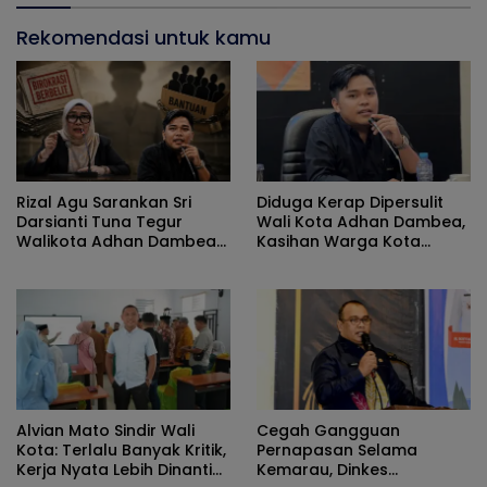
Rekomendasi untuk kamu
Rizal Agu Sarankan Sri
Diduga Kerap Dipersulit
Darsianti Tuna Tegur
Wali Kota Adhan Dambea,
Walikota Adhan Dambea
Kasihan Warga Kota
Ketimbang Dinas
Gorontalo Jarang Dapat
Kumperindag Pemprov
Bantuan Pemprov
Gorontalo
Alvian Mato Sindir Wali
Cegah Gangguan
Kota: Terlalu Banyak Kritik,
Pernapasan Selama
Kerja Nyata Lebih Dinanti
Kemarau, Dinkes