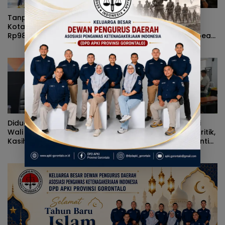
Tanpa Kehadiran Wali
Rizal Agu Sarankan Sri
Kota, Pemprov Salurkan
Darsianti Tuna Tegur
Rp987 Juta Kepada 395
Walikota Adhan Dambea
Pelaku UMKM Kota
Ketimbang Dinas
Gorontalo
Kumperindag Pemprov
Gorontalo
Diduga Kerap Dipersulit
Alvian Mato Sindir Wali
Wali Kota Adhan Dambea,
Kota: Terlalu Banyak Kritik,
Kasihan Warga Kota
Kerja Nyata Lebih Dinanti
Gorontalo Jarang Dapat
Masyarakat
Bantuan Pemprov