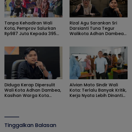
Tanpa Kehadiran Wali
Rizal Agu Sarankan Sri
Kota, Pemprov Salurkan
Darsianti Tuna Tegur
Rp987 Juta Kepada 395
Walikota Adhan Dambea
Pelaku UMKM Kota
Ketimbang Dinas
Gorontalo
Kumperindag Pemprov
Gorontalo
Diduga Kerap Dipersulit
Alvian Mato Sindir Wali
Wali Kota Adhan Dambea,
Kota: Terlalu Banyak Kritik,
Kasihan Warga Kota
Kerja Nyata Lebih Dinanti
Gorontalo Jarang Dapat
Masyarakat
Bantuan Pemprov
Tinggalkan Balasan