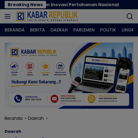
Langsung
rasi dan Inovasi Pertahanan Nasional
Breaking News
Nilai Tukar
ke
konten
BERANDA
BERITA
DAERAH
PARLEMEN
POLITIK
LINGK
Beranda
Daerah
Daerah