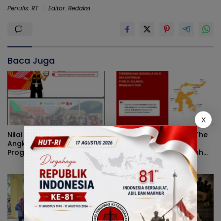
Penulis: RT
Editor: Redaksi
Baca Juga
X
Nilai Tukar Petani Naik,
Peran Pemerintah On The
Angka Kemiskinan Turun,
Track, Pertumbuhan
Program Gusnar-Idah
Ekonomi Stabil Ditengah
Jadi Penggerak Ekonomi
Efisiensi Anggaran
Dan Dinikmati Masyarakat