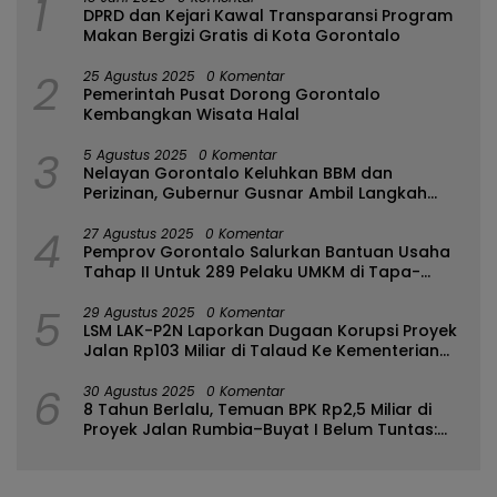
1
DPRD dan Kejari Kawal Transparansi Program
Makan Bergizi Gratis di Kota Gorontalo
2
25 Agustus 2025
0 Komentar
Pemerintah Pusat Dorong Gorontalo
Kembangkan Wisata Halal
3
5 Agustus 2025
0 Komentar
Nelayan Gorontalo Keluhkan BBM dan
Perizinan, Gubernur Gusnar Ambil Langkah
Cepat
4
27 Agustus 2025
0 Komentar
Pemprov Gorontalo Salurkan Bantuan Usaha
Tahap II Untuk 289 Pelaku UMKM di Tapa-
Bulango
5
29 Agustus 2025
0 Komentar
LSM LAK-P2N Laporkan Dugaan Korupsi Proyek
Jalan Rp103 Miliar di Talaud Ke Kementerian
PUPR
6
30 Agustus 2025
0 Komentar
8 Tahun Berlalu, Temuan BPK Rp2,5 Miliar di
Proyek Jalan Rumbia–Buyat I Belum Tuntas:
Ada Apa dengan BPJN Sulut?