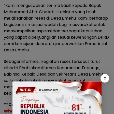
“Kami mengucapkan terima kasih kepada Bapak
Muhammad Abd. Ghalieb I. Lahidjun yang telah
melaksanakan reses di Desa Limehu. Kami berharap
kegiatan ini menjadi wadah bagi masyarakat untuk
menyampaikan aspirasi dan berbagai kebutuhan
yang dapat diperjuangkan sesuai kewenangan DPRD
demi kemajuan daerah,” ujar perwakilan Pemerintah
Desa Limehu.
Sebagai informasi, kegiatan reses tersebut turut
dihadiri Bhabinkamtibmas Kecamatan Tabongo,
Babinsa, Kepala Desa dan Sekretaris Desa Limehu,
X
serta tokoh-tokoh masyarakat yang ikut
menyampaikan berbagai masukan terkait
kebutuhan pembangunan di wilayah mereka.
**Cek berita dan artikel terbaru dengan ikuti
WhatsApp Channel KABAR REPUBLIK