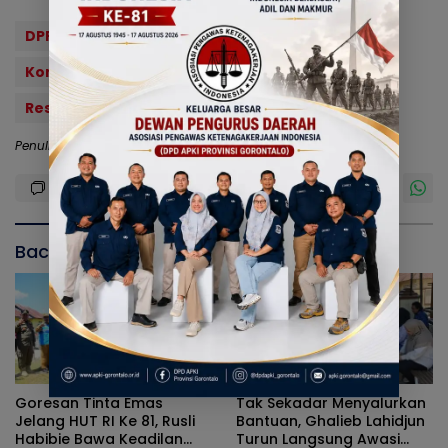
DPRD Provinsi Gorontalo
Fraksi Partai Golkar
Komisi IV
Moh. Abd. Ghalieb I. Lahidjun
Reses Masa Persidangan III
Penulis: Dodi
Editor: Redaksi
Baca Juga
Goresan Tinta Emas
Tak Sekadar Menyalurkan
Jelang HUT RI Ke 81, Rusli
Bantuan, Ghalieb Lahidjun
Habibie Bawa Keadilan
Turun Langsung Awasi