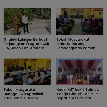
Untuk Hajat Hidup
Pemanfaatan Motor Cool
Masyarakat Di Pulau
Box
Dudepo
Ghalieb Lahidjun Berhasil
Tokoh Masyarakat
Perjuangkan Program CSR
Limboto Dorong
PLN, Jalan Tani Ambara
Pembangunan Ramah
Kini Rampung
Lingkungan Dalam Forum
ASMAS MPR RI
Tokoh Masyarakat
Hadiri HUT ke-19 Bolmut,
Hunggaluwa Apresiasi
Kinerja Ghalieb Lahidjun
Rusli Habibie Dalam
Dapat Apresiasi dari
Sosialisasi Empat Pilar
Tokoh Pemuda