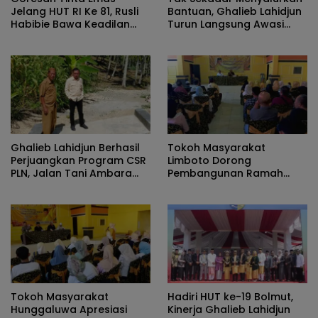
Jelang HUT RI Ke 81, Rusli
Bantuan, Ghalieb Lahidjun
Habibie Bawa Keadilan
Turun Langsung Awasi
Untuk Hajat Hidup
Pemanfaatan Motor Cool
Masyarakat Di Pulau
Box
Dudepo
Ghalieb Lahidjun Berhasil
Tokoh Masyarakat
Perjuangkan Program CSR
Limboto Dorong
PLN, Jalan Tani Ambara
Pembangunan Ramah
Kini Rampung
Lingkungan Dalam Forum
ASMAS MPR RI
Tokoh Masyarakat
Hadiri HUT ke-19 Bolmut,
Hunggaluwa Apresiasi
Kinerja Ghalieb Lahidjun