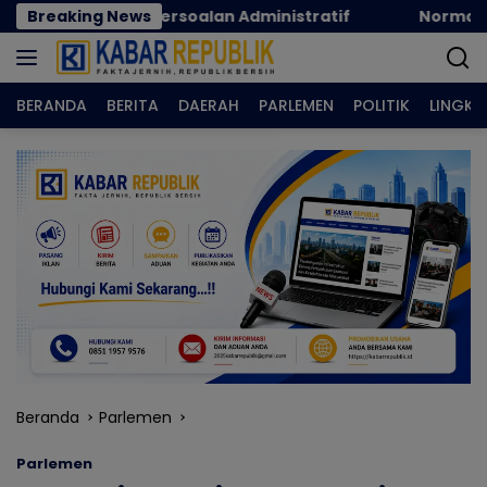
Langsung
a Persoalan Administratif
Breaking News
Norman Joesoef Dinila
ke
konten
BERANDA
BERITA
DAERAH
PARLEMEN
POLITIK
LINGK
Beranda
Parlemen
Parlemen