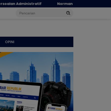
Norman Joesoef Dinilai Cocok Perkuat Regenerasi dan In
OPINI