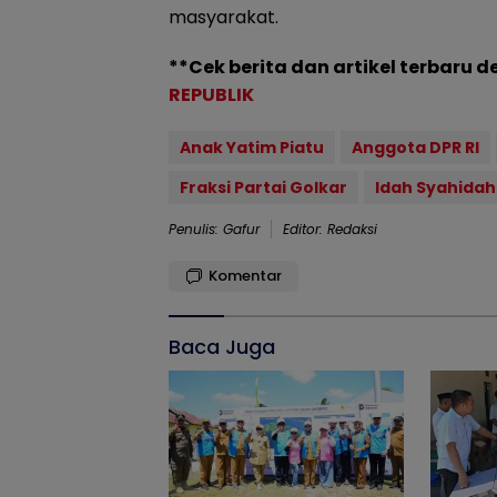
masyarakat.
**Cek berita dan artikel terbaru d
REPUBLIK
Anak Yatim Piatu
Anggota DPR RI
Fraksi Partai Golkar
Idah Syahidah
Penulis: Gafur
Editor: Redaksi
Komentar
Baca Juga