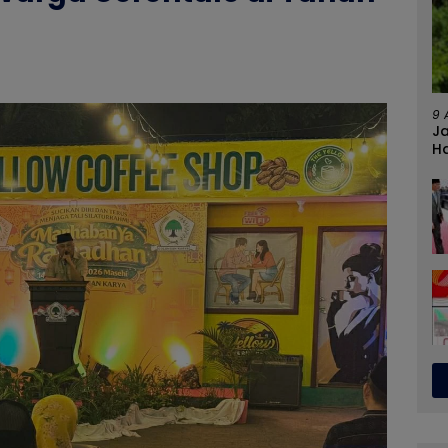
9 
J
Ha