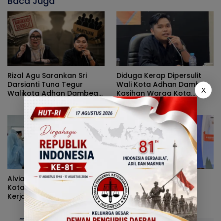
Baca Juga
Rizal Agu Sarankan Sri
Diduga Kerap Dipersulit
Darsianti Tuna Tegur
Wali Kota Adhan Dambea,
X
Walikota Adhan Dambea
Kasihan Warga Kota
Ketimbang Dinas
Gorontalo Jarang Dapat
Kumperindag Pemprov
Bantuan Pemprov
Gorontalo
Alvian Mato Sindir Wali
Cegah Gangguan
Kota: Terlalu Banyak Kritik,
Pernapasan Selama
Kerja Nyata Lebih Dinanti
Kemarau, Dinkes
Masyarakat
Kabupaten Gorontalo
Gencarkan Pembagian