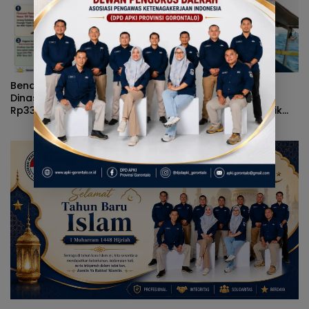
Masker
Benarkah Anggaran Baju
Terjang Ombak Demi
Dinas Gubernur Gorontalo
Pulau Dudepo, Rusli
Rp339 Juta? Simak Fakta
Habibie Resmikan Listrik
Sebenarnya
Perdana di Pulau Dudepo