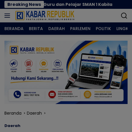
Langsung
dukasi Guru dan Pelajar SMAN 1 Kabila
Breaking News
Rizal Agu 
ke
konten
BERANDA
BERITA
DAERAH
PARLEMEN
POLITIK
LINGK
Beranda
Daerah
Daerah