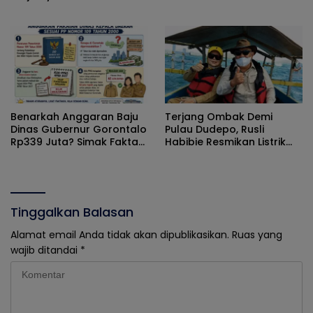
Masyarakat
Kabupaten Gorontalo
Gencarkan Pembagian
Masker
Benarkah Anggaran Baju
Terjang Ombak Demi
Dinas Gubernur Gorontalo
Pulau Dudepo, Rusli
Rp339 Juta? Simak Fakta
Habibie Resmikan Listrik
Sebenarnya
Perdana di Pulau Dudepo
Tinggalkan Balasan
Alamat email Anda tidak akan dipublikasikan.
Ruas yang
wajib ditandai
*