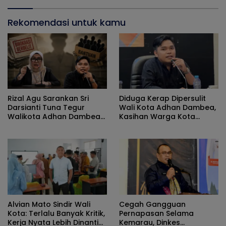
Rekomendasi untuk kamu
Rizal Agu Sarankan Sri
Diduga Kerap Dipersulit
Darsianti Tuna Tegur
Wali Kota Adhan Dambea,
Walikota Adhan Dambea
Kasihan Warga Kota
Ketimbang Dinas
Gorontalo Jarang Dapat
Kumperindag Pemprov
Bantuan Pemprov
Gorontalo
Alvian Mato Sindir Wali
Cegah Gangguan
Kota: Terlalu Banyak Kritik,
Pernapasan Selama
Kerja Nyata Lebih Dinanti
Kemarau, Dinkes