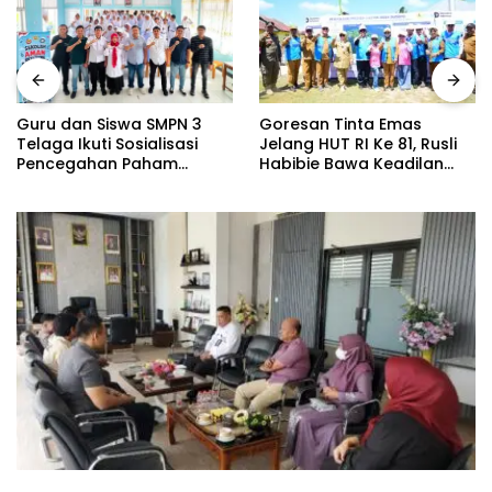
Goresan Tinta Emas
Benarkah Anggaran 
N 3
Jelang HUT RI Ke 81, Rusli
Dinas Gubernur Goro
asi
Habibie Bawa Keadilan
Rp339 Juta? Simak F
Untuk Hajat Hidup
Sebenarnya
nten
Masyarakat Di Pulau
Dudepo