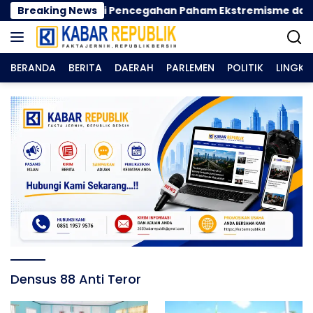
Langsung
Ikuti Sosialisasi Pencegahan Paham Ekstremisme dan Kon
Breaking News
ke
konten
BERANDA
BERITA
DAERAH
PARLEMEN
POLITIK
LINGK
Densus 88 Anti Teror