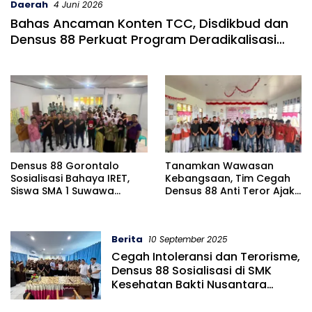
Daerah
4 Juni 2026
Bahas Ancaman Konten TCC, Disdikbud dan
Densus 88 Perkuat Program Deradikalisasi
Pelajar
Densus 88 Gorontalo
Tanamkan Wawasan
Sosialisasi Bahaya IRET,
Kebangsaan, Tim Cegah
Siswa SMA 1 Suwawa
Densus 88 Anti Teror Ajak
Didorong Jadi Benteng
Pelajar Gorontalo Tangkal
Anti-Radikalisme
Paham Radikalisme
Berita
10 September 2025
Cegah Intoleransi dan Terorisme,
Densus 88 Sosialisasi di SMK
Kesehatan Bakti Nusantara
Gorontalo