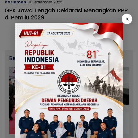
Parlemen
9 September 2025
GPK Jawa Tengah Deklarasi Menangkan PPP
di Pemilu 2029
X
Berita Terbaru