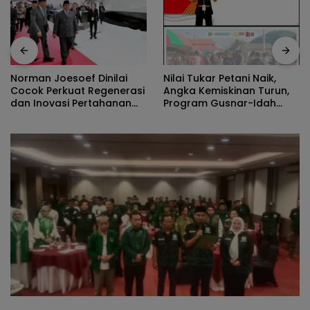
Nilai Tukar Petani Naik,
Peran Pemerintah On The
Angka Kemiskinan Turun,
Track, Pertumbuhan
Program Gusnar-Idah
Ekonomi Stabil Ditengah
Jadi Penggerak Ekonomi
Efisiensi Anggaran
Dan Dinikmati Masyarakat