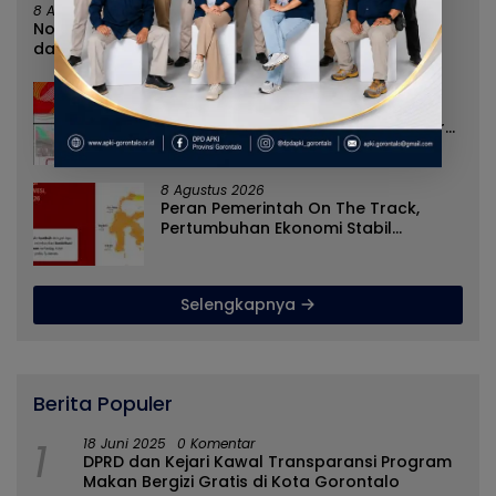
8 Agustus 2026
Norman Joesoef Dinilai Cocok Perkuat Regenerasi
dan Inovasi Pertahanan Nasional
8 Agustus 2026
Nilai Tukar Petani Naik, Angka
Kemiskinan Turun, Program Gusnar-
Idah Jadi Penggerak Ekonomi Dan
Dinikmati Masyarakat
8 Agustus 2026
Peran Pemerintah On The Track,
Pertumbuhan Ekonomi Stabil
Ditengah Efisiensi Anggaran
Selengkapnya
Berita Populer
1
18 Juni 2025
0 Komentar
DPRD dan Kejari Kawal Transparansi Program
Makan Bergizi Gratis di Kota Gorontalo