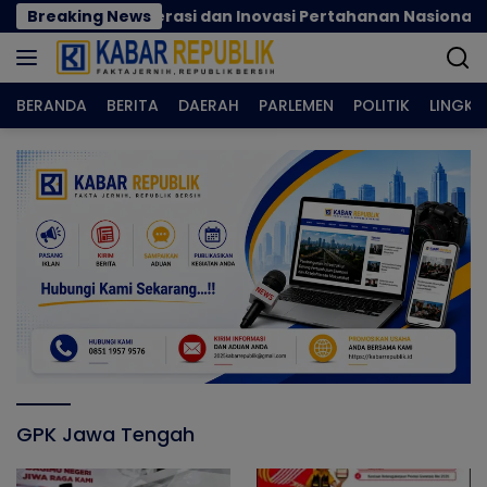
Langsung
erkuat Regenerasi dan Inovasi Pertahanan Nasional
Breaking News
ke
konten
BERANDA
BERITA
DAERAH
PARLEMEN
POLITIK
LINGK
GPK Jawa Tengah