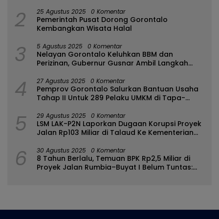
2
25 Agustus 2025
0 Komentar
Pemerintah Pusat Dorong Gorontalo
Kembangkan Wisata Halal
3
5 Agustus 2025
0 Komentar
Nelayan Gorontalo Keluhkan BBM dan
Perizinan, Gubernur Gusnar Ambil Langkah
Cepat
4
27 Agustus 2025
0 Komentar
Pemprov Gorontalo Salurkan Bantuan Usaha
Tahap II Untuk 289 Pelaku UMKM di Tapa-
Bulango
5
29 Agustus 2025
0 Komentar
LSM LAK-P2N Laporkan Dugaan Korupsi Proyek
Jalan Rp103 Miliar di Talaud Ke Kementerian
PUPR
6
30 Agustus 2025
0 Komentar
8 Tahun Berlalu, Temuan BPK Rp2,5 Miliar di
Proyek Jalan Rumbia–Buyat I Belum Tuntas:
Ada Apa dengan BPJN Sulut?