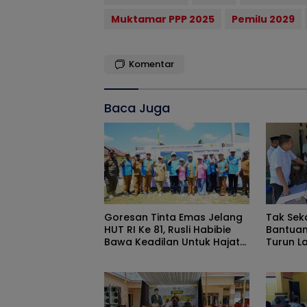
Muktamar PPP 2025
Pemilu 2029
Komentar
Baca Juga
Goresan Tinta Emas Jelang
Tak Sek
HUT RI Ke 81, Rusli Habibie
Bantuan
Bawa Keadilan Untuk Hajat
Turun L
Hidup Masyarakat Di Pulau
Pemanfa
Dudepo
Box