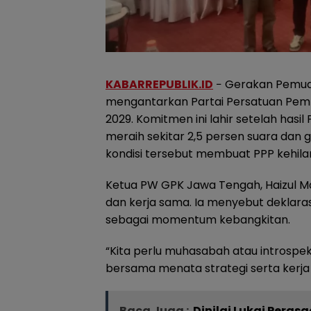
KABARREPUBLIK.ID
− Gerakan Pemuda
mengantarkan Partai Persatuan Pem
2029. Komitmen ini lahir setelah has
meraih sekitar 2,5 persen suara da
kondisi tersebut membuat PPP kehilang
Ketua PW GPK Jawa Tengah, Haizul Ma’
dan kerja sama. Ia menyebut deklaras
sebagai momentum kebangkitan.
“Kita perlu muhasabah atau introspeks
bersama menata strategi serta kerja k
Baca Juga :
Dinilai Lukai Pera