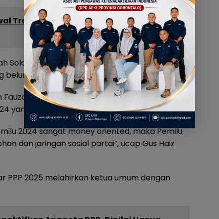
wal Transparansi Program Makan Bergizi
ah Solo Raya karena suaranya paling kecil.
g belum ada PC GPK”, tambahnya.
m Fauzan Amir Uskar menegaskan perlunya
4 yang dinilai terlalu berorientasi pada uang.
emilu 2024 sangat money oriented, maka Pemilu
han dan jaringan sosial partai”, ucap Gus Haiz
r PPP 2025 melahirkan ketua umum dengan