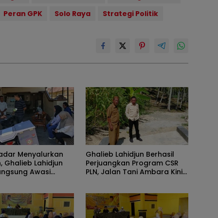
Peran GPK
Solo Raya
Strategi Politik
adar Menyalurkan
Ghalieb Lahidjun Berhasil
, Ghalieb Lahidjun
Perjuangkan Program CSR
angsung Awasi
PLN, Jalan Tani Ambara Kini
atan Motor Cool
Rampung