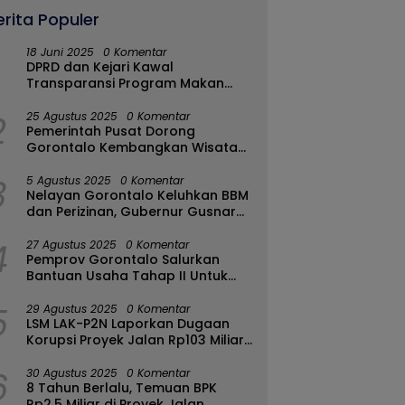
erita Populer
18 Juni 2025
0 Komentar
DPRD dan Kejari Kawal
Transparansi Program Makan
Bergizi Gratis di Kota Gorontalo
2
25 Agustus 2025
0 Komentar
Pemerintah Pusat Dorong
Gorontalo Kembangkan Wisata
Halal
3
5 Agustus 2025
0 Komentar
Nelayan Gorontalo Keluhkan BBM
dan Perizinan, Gubernur Gusnar
Ambil Langkah Cepat
4
27 Agustus 2025
0 Komentar
Pemprov Gorontalo Salurkan
Bantuan Usaha Tahap II Untuk
289 Pelaku UMKM di Tapa-
5
Bulango
29 Agustus 2025
0 Komentar
LSM LAK-P2N Laporkan Dugaan
Korupsi Proyek Jalan Rp103 Miliar
di Talaud Ke Kementerian PUPR
6
30 Agustus 2025
0 Komentar
8 Tahun Berlalu, Temuan BPK
Rp2,5 Miliar di Proyek Jalan