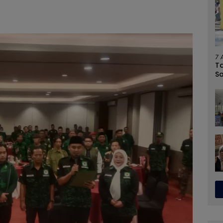
7 
T
S
U