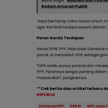
Baca Juga :
NasDem dan PAN Non
Redam Amarah Publik
“Saya berharap calon ketua umum 
agar kembali berjaya seperti dahulu”, 
Peran Garda Terdepan
Ketua DPW PPP, Masruhan Samsurie 
partai. Ia menyebut GPK sebagai gard
“GPK selalu punya potensi dan menja
PPP. Perannya sangat penting dalam 
masyarakat”, pungkasnya.
**Cek berita dan artikel terbaru d
REPUBLIK
Deklarasi PPP
DPR RI
GPK Jawa 