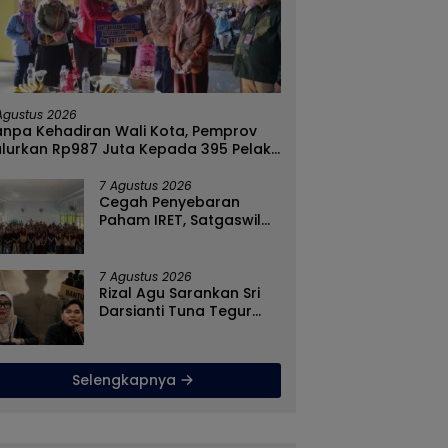
Agustus 2026
anpa Kehadiran Wali Kota, Pemprov
alurkan Rp987 Juta Kepada 395 Pelaku
MKM Kota Gorontalo
7 Agustus 2026
Cegah Penyebaran
Paham IRET, Satgaswil
Gorontalo Edukasi Guru
dan Pelajar SMAN 1
Kabila
7 Agustus 2026
Rizal Agu Sarankan Sri
Darsianti Tuna Tegur
Walikota Adhan
Dambea Ketimbang
Dinas Kumperindag
Selengkapnya
Pemprov Gorontalo