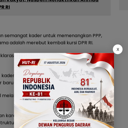
R RI
tkan semangat kader untuk memenangkan PPP,
ama adalah merebut kembali kursi DPR RI.
X
eklarasi ini pemantik agar kita semangat
kader potensial melalui pelatihan. Gus Haiz
r baru sejalan dengan kebijakan partai.
melalui diklat supaya sesuai arah partai”,
n karena perolehan suara PPP di sana sangat
struktur kepengurusan di Kabupaten Wonogiri.