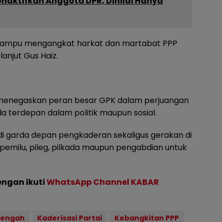
aktifkan Anggota DPR, Dinilai Hanya
mampu mengangkat harkat dan martabat PPP
lanjut Gus Haiz.
menegaskan peran besar GPK dalam perjuangan
a terdepan dalam politik maupun sosial.
di garda depan pengkaderan sekaligus gerakan di
pemilu, pileg, pilkada maupun pengabdian untuk
engan ikuti
WhatsApp Channel KABAR
Tengah
Kaderisasi Partai
Kebangkitan PPP