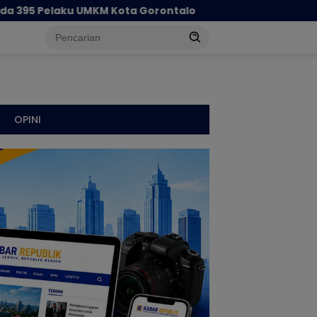
rontalo
Cegah Penyebaran Paham IRET, Satgaswil Go
OPINI