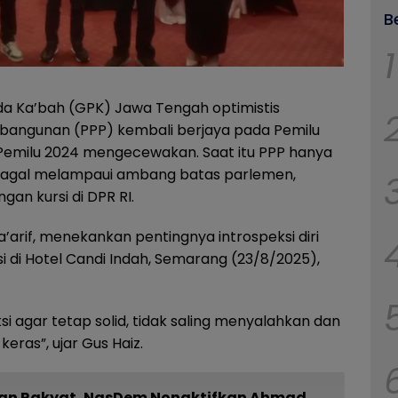
B
1
 Ka’bah (GPK) Jawa Tengah optimistis
bangunan (PPP) kembali berjaya pada Pemilu
il Pemilu 2024 mengecewakan. Saat itu PPP hanya
n gagal melampaui ambang batas parlemen,
an kursi di DPR RI.
arif, menekankan pentingnya introspeksi diri
i di Hotel Candi Indah, Semarang (23/8/2025),
i agar tetap solid, tidak saling menyalahkan dan
eras”, ujar Gus Haiz.
saan Rakyat, NasDem Nonaktifkan Ahmad