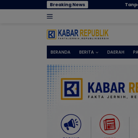
Langsung
Breaking News
Tanpa Kehadiran Wali Kota, Pempr
ke
konten
BERANDA
BERITA
DAERAH
P