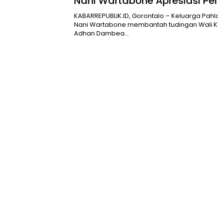
Nani Wartabone Apresiasi P
Gorontalo
KABARREPUBLIK.ID, Gorontalo – Keluarga Pah
Nani Wartabone membantah tudingan Wali K
Adhan Dambea…