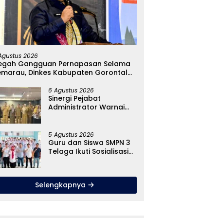
arkah Anggaran Baju
Terjang Ombak Demi Pulau
P
s Gubernur Gorontalo
Dudepo, Rusli Habibie
P
9 Juta? Simak Fakta
Resmikan Listrik Perdana di
M
Agustus 2026
enarnya
Pulau Dudepo
H
egah Gangguan Pernapasan Selama
emarau, Dinkes Kabupaten Gorontalo
encarkan Pembagian Masker
6 Agustus 2026
Sinergi Pejabat
Administrator Warnai
Forum Konsultasi Publik,
Dinas Pendidikan
Gorontalo Perkuat
5 Agustus 2026
Sistem Pelayanan
Guru dan Siswa SMPN 3
Telaga Ikuti Sosialisasi
Pencegahan Paham
Ekstremisme dan Konten
True Crime
Selengkapnya