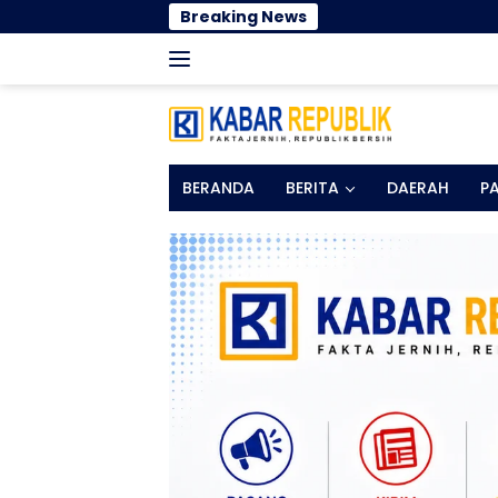
Langsung
Breaking News
Cegah Gan
ke
konten
BERANDA
BERITA
DAERAH
P