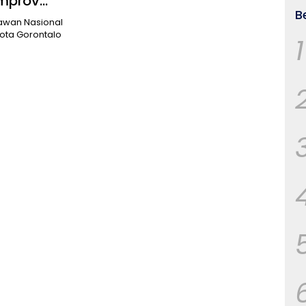
emprov
B
lawan Nasional
ota Gorontalo
1