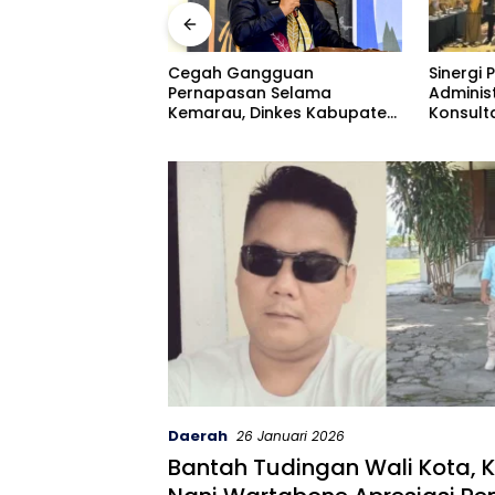
Sinergi Pejabat
Guru da
ngguan
Administrator Warnai Forum
Telaga I
n Selama
Konsultasi Publik, Dinas
Penceg
Dinkes Kabupaten
Pendidikan Gorontalo
Ekstre
 Gencarkan
Perkuat Sistem Pelayanan
True Cr
 Masker
Daerah
26 Januari 2026
Bantah Tudingan Wali Kota, 