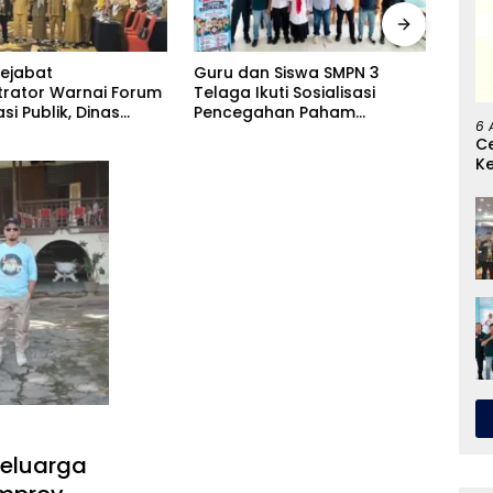
n Siswa SMPN 3
Goresan Tinta Emas Jelang
Ben
kuti Sosialisasi
HUT RI Ke 81, Rusli Habibie
Dina
ahan Paham
Bawa Keadilan Untuk Hajat
Rp33
6 
misme dan Konten
Hidup Masyarakat Di Pulau
Seb
C
ime
Dudepo
K
G
Keluarga