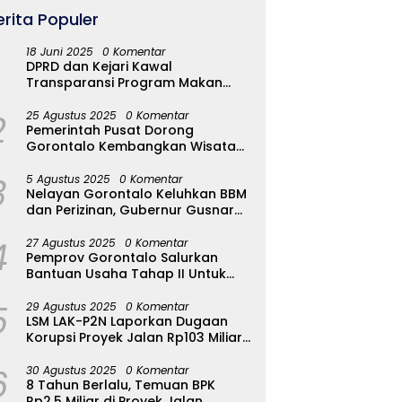
erita Populer
18 Juni 2025
0 Komentar
DPRD dan Kejari Kawal
Transparansi Program Makan
Bergizi Gratis di Kota Gorontalo
2
25 Agustus 2025
0 Komentar
Pemerintah Pusat Dorong
Gorontalo Kembangkan Wisata
Halal
3
5 Agustus 2025
0 Komentar
Nelayan Gorontalo Keluhkan BBM
dan Perizinan, Gubernur Gusnar
Ambil Langkah Cepat
4
27 Agustus 2025
0 Komentar
Pemprov Gorontalo Salurkan
Bantuan Usaha Tahap II Untuk
289 Pelaku UMKM di Tapa-
5
Bulango
29 Agustus 2025
0 Komentar
LSM LAK-P2N Laporkan Dugaan
Korupsi Proyek Jalan Rp103 Miliar
di Talaud Ke Kementerian PUPR
6
30 Agustus 2025
0 Komentar
8 Tahun Berlalu, Temuan BPK
Rp2,5 Miliar di Proyek Jalan