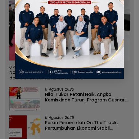
8 Agustus 2026
Norman Joesoef Dinilai Cocok Perkuat Regenerasi
dan Inovasi Pertahanan Nasional
8 Agustus 2026
Nilai Tukar Petani Naik, Angka
Kemiskinan Turun, Program Gusnar-
Idah Jadi Penggerak Ekonomi Dan
Dinikmati Masyarakat
8 Agustus 2026
Peran Pemerintah On The Track,
Pertumbuhan Ekonomi Stabil
Ditengah Efisiensi Anggaran