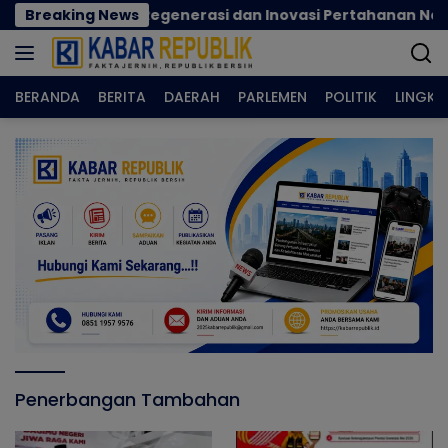
Langsung
cok Perkuat Regenerasi dan Inovasi Pertahanan Nasional
Breaking News
ke
konten
BERANDA
BERITA
DAERAH
PARLEMEN
POLITIK
LINGK
Penerbangan Tambahan