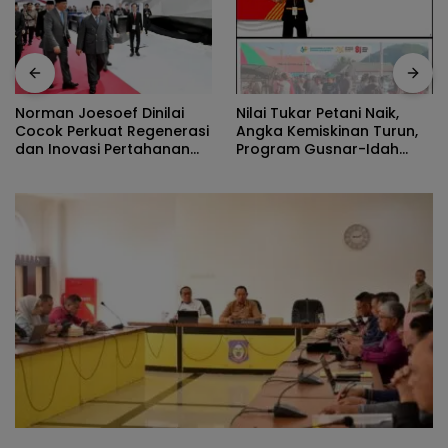
Nilai Tukar Petani Naik,
Norman Joesoef Dinilai
Angka Kemiskinan Turun,
Cocok Perkuat Regenerasi
Program Gusnar-Idah
dan Inovasi Pertahanan
Jadi Penggerak Ekonomi
Nasional
Dan Dinikmati Masyarakat