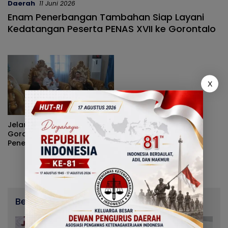
Daerah
11 Juni 2026
Enam Penerbangan Tambahan Siap Layani
Kedatangan Peserta PENAS XVII ke Gorontalo
X
Jelang PENAS XVII 2026,
Gorontalo Tambah
Penerbangan dan Siagakan
SPBU 24 Jam
Berita Terbaru