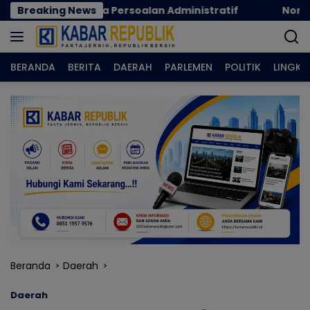
Langsung
Karena Persoalan Administratif
Breaking News
Norman Joesoef Di
ke
konten
BERANDA
BERITA
DAERAH
PARLEMEN
POLITIK
LINGK
Beranda
Daerah
Daerah