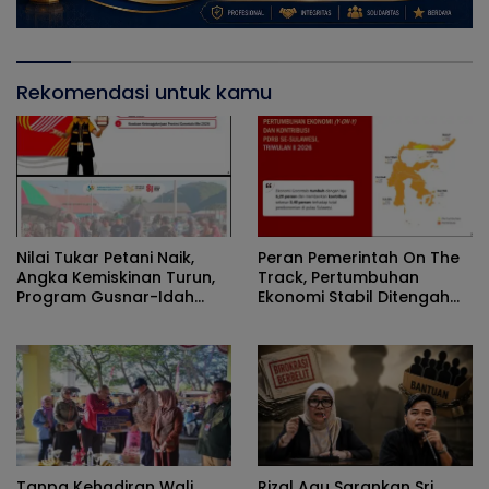
Rekomendasi untuk kamu
Nilai Tukar Petani Naik,
Peran Pemerintah On The
Angka Kemiskinan Turun,
Track, Pertumbuhan
Program Gusnar-Idah
Ekonomi Stabil Ditengah
Jadi Penggerak Ekonomi
Efisiensi Anggaran
Dan Dinikmati Masyarakat
Tanpa Kehadiran Wali
Rizal Agu Sarankan Sri