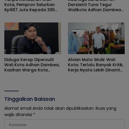
Kota, Pemprov Salurkan
Darsianti Tuna Tegur
Rp987 Juta Kepada 395
Walikota Adhan Dambea
Pelaku UMKM Kota
Ketimbang Dinas
Gorontalo
Kumperindag Pemprov
Gorontalo
Diduga Kerap Dipersulit
Alvian Mato Sindir Wali
Wali Kota Adhan Dambea,
Kota: Terlalu Banyak Kritik,
Kasihan Warga Kota
Kerja Nyata Lebih Dinanti
Gorontalo Jarang Dapat
Masyarakat
Bantuan Pemprov
Tinggalkan Balasan
Alamat email Anda tidak akan dipublikasikan.
Ruas yang
wajib ditandai
*