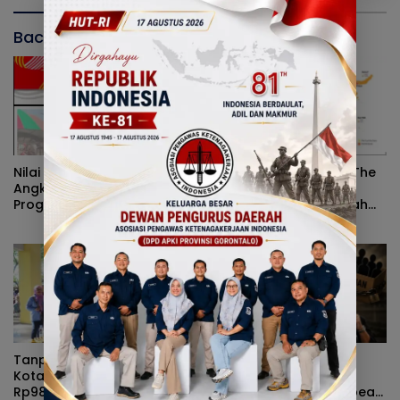
Baca Juga
Nilai Tukar Petani Naik,
Peran Pemerintah On The
Angka Kemiskinan Turun,
Track, Pertumbuhan
Program Gusnar-Idah
Ekonomi Stabil Ditengah
Jadi Penggerak Ekonomi
Efisiensi Anggaran
Dan Dinikmati Masyarakat
Tanpa Kehadiran Wali
Rizal Agu Sarankan Sri
Kota, Pemprov Salurkan
Darsianti Tuna Tegur
Rp987 Juta Kepada 395
Walikota Adhan Dambea