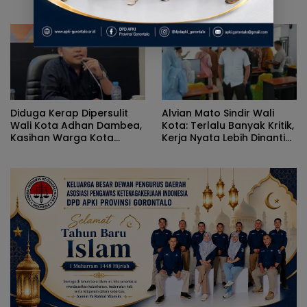
Pelaku UMKM Kota
Ketimbang Dinas
Gorontalo
Kumperindag Pemprov
Gorontalo
Diduga Kerap Dipersulit
Alvian Mato Sindir Wali
Wali Kota Adhan Dambea,
Kota: Terlalu Banyak Kritik,
Kasihan Warga Kota
Kerja Nyata Lebih Dinanti
Gorontalo Jarang Dapat
Masyarakat
Bantuan Pemprov