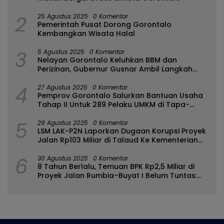
2
25 Agustus 2025
0 Komentar
Pemerintah Pusat Dorong Gorontalo
Kembangkan Wisata Halal
3
5 Agustus 2025
0 Komentar
Nelayan Gorontalo Keluhkan BBM dan
Perizinan, Gubernur Gusnar Ambil Langkah
Cepat
4
27 Agustus 2025
0 Komentar
Pemprov Gorontalo Salurkan Bantuan Usaha
Tahap II Untuk 289 Pelaku UMKM di Tapa-
Bulango
5
29 Agustus 2025
0 Komentar
LSM LAK-P2N Laporkan Dugaan Korupsi Proyek
Jalan Rp103 Miliar di Talaud Ke Kementerian
PUPR
6
30 Agustus 2025
0 Komentar
8 Tahun Berlalu, Temuan BPK Rp2,5 Miliar di
Proyek Jalan Rumbia–Buyat I Belum Tuntas:
Ada Apa dengan BPJN Sulut?