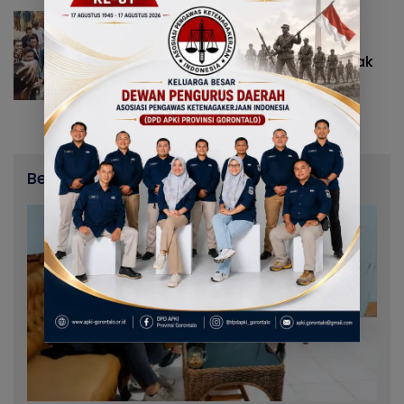
Daerah
30 September 2025
Atiolo! Walikota Gertak
Rakyatnya, Rakyat Balik Gertak
Walikota Adhan Dambea
Berita Terbaru