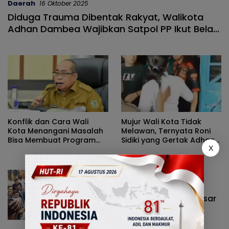
Daerah
16 Oktober 2025
Diduga Trauma Dibentak Rakyat, Walikota
Adhan Dambea Wajibkan Satpol PP Ikut Bela
Diri ?
Konflik dan Cara Wali
Mujur Wali Kota Tidak
Kota Menangani Masalah
Melawan, Ternyata Roni
Bisa Membuat Program
Sidiki yang Gertak Adhan
X
Pusat Dipindahkan
Dambea Punya Ilmu Kebal
Senjata Tajam
Daerah
30 September 2025
Wali Kota Gorontalo Adhan
Dambea Viral Usai Makian Kasar
ke Rakyat Terekam Video