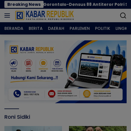
Langsung
IRET, Pemkab Gorontalo-Densus 88 Antiteror Polri Siapkan
Breaking News
ke
konten
BERANDA
BERITA
DAERAH
PARLEMEN
POLITIK
LINGK
Roni Sidiki