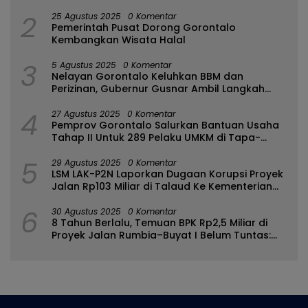
2
25 Agustus 2025
0 Komentar
Pemerintah Pusat Dorong Gorontalo
Kembangkan Wisata Halal
3
5 Agustus 2025
0 Komentar
Nelayan Gorontalo Keluhkan BBM dan
Perizinan, Gubernur Gusnar Ambil Langkah
Cepat
4
27 Agustus 2025
0 Komentar
Pemprov Gorontalo Salurkan Bantuan Usaha
Tahap II Untuk 289 Pelaku UMKM di Tapa-
Bulango
5
29 Agustus 2025
0 Komentar
LSM LAK-P2N Laporkan Dugaan Korupsi Proyek
Jalan Rp103 Miliar di Talaud Ke Kementerian
PUPR
6
30 Agustus 2025
0 Komentar
8 Tahun Berlalu, Temuan BPK Rp2,5 Miliar di
Proyek Jalan Rumbia–Buyat I Belum Tuntas:
Ada Apa dengan BPJN Sulut?