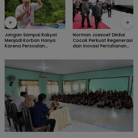
Norman Joesoef Dinilai
Nilai Tukar P
pai Rakyat
Cocok Perkuat Regenerasi
Angka Kemis
rban Hanya
dan Inovasi Pertahanan
Program Gus
soalan
Nasional
Jadi Pengge
f
Dan Dinikma