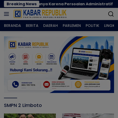
Langsung
adi Korban Hanya Karena Persoalan Administratif
Breaking News
ke
konten
BERANDA
BERITA
DAERAH
PARLEMEN
POLITIK
LINGK
SMPN 2 Limboto