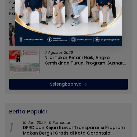
9 Agustus 2026
Jangan Sampai Rakyat Menjadi Korban Hanya
Karena Persoalan Administratif
8 Agustus 2026
Norman Joesoef Dinilai Cocok
Perkuat Regenerasi dan Inovasi
Pertahanan Nasional
8 Agustus 2026
Nilai Tukar Petani Naik, Angka
Kemiskinan Turun, Program Gusnar-
Idah Jadi Penggerak Ekonomi Dan
Dinikmati Masyarakat
Selengkapnya
Berita Populer
1
18 Juni 2025
0 Komentar
DPRD dan Kejari Kawal Transparansi Program
Makan Bergizi Gratis di Kota Gorontalo