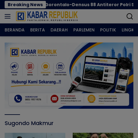
Langsung
 IRET, Pemkab Gorontalo-Densus 88 Antiteror Polri Siapkan
Breaking News
ke
konten
BERANDA
BERITA
DAERAH
PARLEMEN
POLITIK
LINGK
Sugondo Makmur