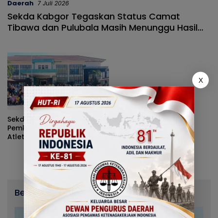
Daerah
7 Juli 2026
Sekda Kabgor Tegaskan Status Camat
Tibawa dan Pulubala Masih Menunggu Hasil
Evaluasi
X
Sekda Buka O2SN 2026,
Pemkab Gorontalo Cari
Atlet Terbaik SD dan SMP
Berita Terbaru