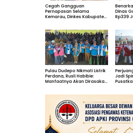
Cegah Gangguan
Benarka
Pernapasan Selama
Dinas G
Kemarau, Dinkes Kabupaten
Rp339 J
Gorontalo Gencarkan
Sebena
Pembagian Masker
Pulau Dudepo Nikmati Listrik
Perjuan
Perdana, Rusli Habibie:
Jadi Spi
Manfaatnya Akan Dirasakan
Pusatk
Hingga 50 Tahun
RI Ke-8