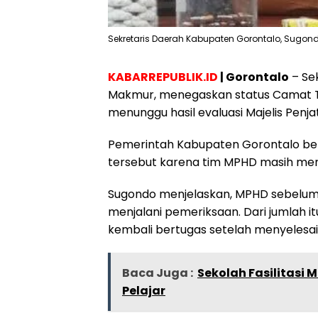
Sekretaris Daerah Kabupaten Gorontalo, Sugondo
KABARREPUBLIK.ID
| Gorontalo
– Se
Makmur, menegaskan status Camat Ti
menunggu hasil evaluasi Majelis Penj
Pemerintah Kabupaten Gorontalo be
tersebut karena tim MPHD masih men
Sugondo menjelaskan, MPHD sebelu
menjalani pemeriksaan. Dari jumlah i
kembali bertugas setelah menyelesai
Baca Juga :
Sekolah Fasilitasi
Pelajar