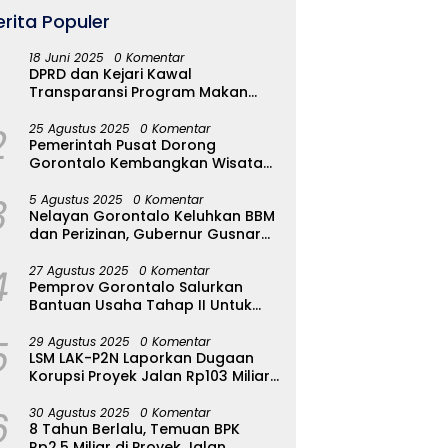
erita Populer
18 Juni 2025
0 Komentar
DPRD dan Kejari Kawal
Transparansi Program Makan
Bergizi Gratis di Kota Gorontalo
2
25 Agustus 2025
0 Komentar
Pemerintah Pusat Dorong
Gorontalo Kembangkan Wisata
Halal
3
5 Agustus 2025
0 Komentar
Nelayan Gorontalo Keluhkan BBM
dan Perizinan, Gubernur Gusnar
Ambil Langkah Cepat
4
27 Agustus 2025
0 Komentar
Pemprov Gorontalo Salurkan
Bantuan Usaha Tahap II Untuk
289 Pelaku UMKM di Tapa-
5
Bulango
29 Agustus 2025
0 Komentar
LSM LAK-P2N Laporkan Dugaan
Korupsi Proyek Jalan Rp103 Miliar
di Talaud Ke Kementerian PUPR
6
30 Agustus 2025
0 Komentar
8 Tahun Berlalu, Temuan BPK
Rp2,5 Miliar di Proyek Jalan