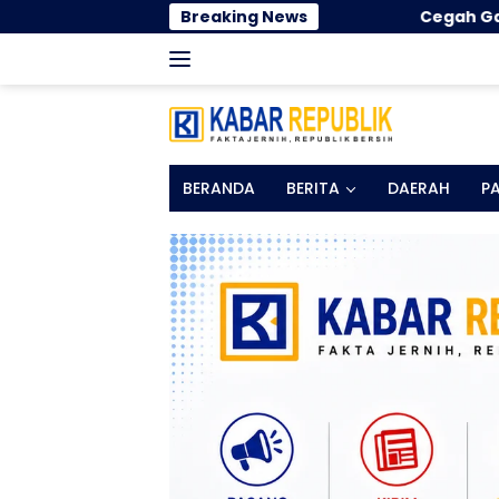
Langsung
Cegah Gangguan Pernapasan Selama K
Breaking News
ke
konten
BERANDA
BERITA
DAERAH
P