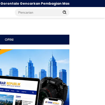
gian Masker
Sinergi Pejabat Administrator Warnai
OPINI