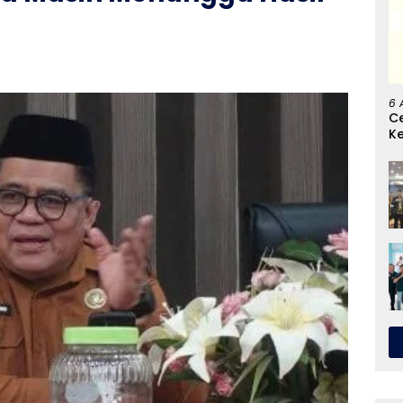
6 
C
K
G