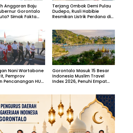
h Anggaran Baju
Terjang Ombak Demi Pulau
ubernur Gorontalo
Dudepo, Rusli Habibie
uta? Simak Fakta
Resmikan Listrik Perdana di
rnya
Pulau Dudepo
gan Nani Wartabone
Gorontalo Masuk 15 Besar
rit, Pemprov
Indonesia Muslim Travel
an Pencanangan HUT
Index 2026, Penuhi Empat
1 di Bone Bolango
Indikator ACES