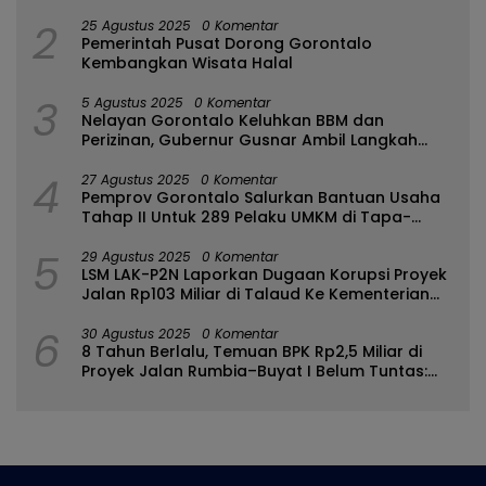
2
25 Agustus 2025
0 Komentar
Pemerintah Pusat Dorong Gorontalo
Kembangkan Wisata Halal
3
5 Agustus 2025
0 Komentar
Nelayan Gorontalo Keluhkan BBM dan
Perizinan, Gubernur Gusnar Ambil Langkah
Cepat
4
27 Agustus 2025
0 Komentar
Pemprov Gorontalo Salurkan Bantuan Usaha
Tahap II Untuk 289 Pelaku UMKM di Tapa-
Bulango
5
29 Agustus 2025
0 Komentar
LSM LAK-P2N Laporkan Dugaan Korupsi Proyek
Jalan Rp103 Miliar di Talaud Ke Kementerian
PUPR
6
30 Agustus 2025
0 Komentar
8 Tahun Berlalu, Temuan BPK Rp2,5 Miliar di
Proyek Jalan Rumbia–Buyat I Belum Tuntas:
Ada Apa dengan BPJN Sulut?