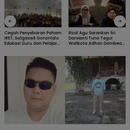
Rizal Agu Sarankan Sri
Diduga Kerap Dipersulit
am
Darsianti Tuna Tegur
Wali Kota Adhan Dambea
o
Walikota Adhan Dambea
Kasihan Warga Kota
Ketimbang Dinas
Gorontalo Jarang Dapat
Kumperindag Pemprov
Bantuan Pemprov
Gorontalo