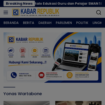
Langsung
aswil Gorontalo Edukasi Guru dan Pelajar SMAN 1 Kabila
Breaking News
ke
konten
BERANDA
BERITA
DAERAH
PARLEMEN
POLITIK
LINGK
Yonas Wartabone