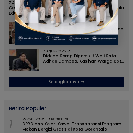
7 Agustus 2026
Cegah Penyebaran Paham IRET, Satgaswil Gorontalo
Edukasi Guru dan Pelajar SMAN 1 Kabila
7 Agustus 2026
Rizal Agu Sarankan Sri Darsianti Tuna
Tegur Walikota Adhan Dambea
Ketimbang Dinas Kumperindag
Pemprov Gorontalo
7 Agustus 2026
Diduga Kerap Dipersulit Wali Kota
Adhan Dambea, Kasihan Warga Kota
Gorontalo Jarang Dapat Bantuan
Pemprov
Selengkapnya
Berita Populer
1
18 Juni 2025
0 Komentar
DPRD dan Kejari Kawal Transparansi Program
Makan Bergizi Gratis di Kota Gorontalo