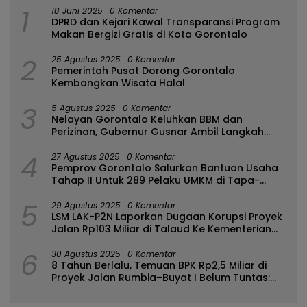
1
18 Juni 2025
0 Komentar
DPRD dan Kejari Kawal Transparansi Program
Makan Bergizi Gratis di Kota Gorontalo
2
25 Agustus 2025
0 Komentar
Pemerintah Pusat Dorong Gorontalo
Kembangkan Wisata Halal
3
5 Agustus 2025
0 Komentar
Nelayan Gorontalo Keluhkan BBM dan
Perizinan, Gubernur Gusnar Ambil Langkah
Cepat
4
27 Agustus 2025
0 Komentar
Pemprov Gorontalo Salurkan Bantuan Usaha
Tahap II Untuk 289 Pelaku UMKM di Tapa-
Bulango
5
29 Agustus 2025
0 Komentar
LSM LAK-P2N Laporkan Dugaan Korupsi Proyek
Jalan Rp103 Miliar di Talaud Ke Kementerian
PUPR
6
30 Agustus 2025
0 Komentar
8 Tahun Berlalu, Temuan BPK Rp2,5 Miliar di
Proyek Jalan Rumbia–Buyat I Belum Tuntas:
Ada Apa dengan BPJN Sulut?