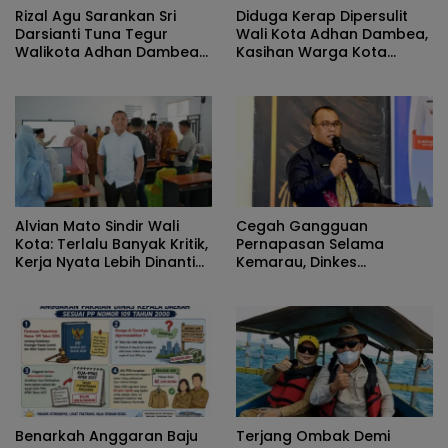
Rizal Agu Sarankan Sri
Diduga Kerap Dipersulit
Darsianti Tuna Tegur
Wali Kota Adhan Dambea,
Walikota Adhan Dambea
Kasihan Warga Kota
Ketimbang Dinas
Gorontalo Jarang Dapat
Kumperindag Pemprov
Bantuan Pemprov
Gorontalo
Alvian Mato Sindir Wali
Cegah Gangguan
Kota: Terlalu Banyak Kritik,
Pernapasan Selama
Kerja Nyata Lebih Dinanti
Kemarau, Dinkes
Masyarakat
Kabupaten Gorontalo
Gencarkan Pembagian
Masker
Benarkah Anggaran Baju
Terjang Ombak Demi