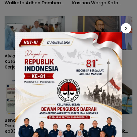
Walikota Adhan Dambea
Kasihan Warga Kota
Ketimbang Dinas
Gorontalo Jarang Dapat
Kumperindag Pemprov
Bantuan Pemprov
Gorontalo
X
Alvian Mato Sindir Wali
Cegah Gangguan
Kota: Terlalu Banyak Kritik,
Pernapasan Selama
Kerja Nyata Lebih Dinanti
Kemarau, Dinkes
Masyarakat
Kabupaten Gorontalo
Gencarkan Pembagian
Masker
Benarkah Anggaran Baju
Terjang Ombak Demi
Dinas Gubernur Gorontalo
Pulau Dudepo, Rusli
Rp339 Juta? Simak Fakta
Habibie Resmikan Listrik
Sebenarnya
Perdana di Pulau Dudepo