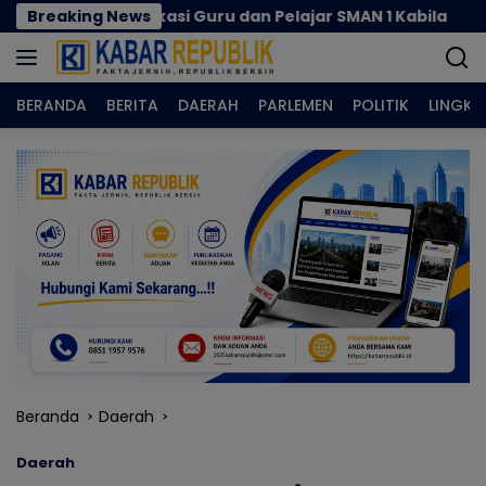
Langsung
o Edukasi Guru dan Pelajar SMAN 1 Kabila
Breaking News
Rizal A
ke
konten
BERANDA
BERITA
DAERAH
PARLEMEN
POLITIK
LINGK
Beranda
Daerah
Daerah