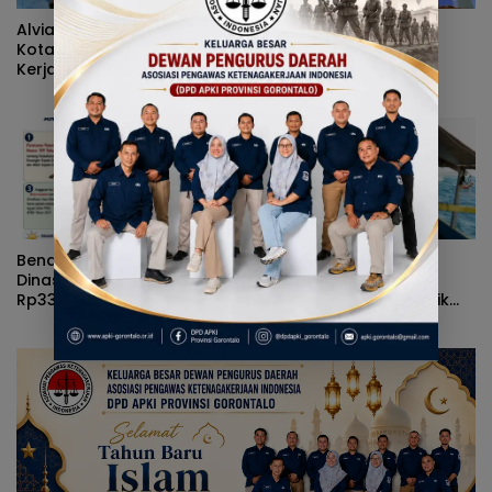
Alvian Mato Sindir Wali
Cegah Gangguan
Kota: Terlalu Banyak Kritik,
Pernapasan Selama
Kerja Nyata Lebih Dinanti
Kemarau, Dinkes
Masyarakat
Kabupaten Gorontalo
Gencarkan Pembagian
Masker
Benarkah Anggaran Baju
Terjang Ombak Demi
Dinas Gubernur Gorontalo
Pulau Dudepo, Rusli
Rp339 Juta? Simak Fakta
Habibie Resmikan Listrik
Sebenarnya
Perdana di Pulau Dudepo