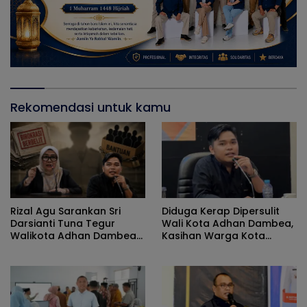
Rekomendasi untuk kamu
Rizal Agu Sarankan Sri
Diduga Kerap Dipersulit
Darsianti Tuna Tegur
Wali Kota Adhan Dambea,
Walikota Adhan Dambea
Kasihan Warga Kota
Ketimbang Dinas
Gorontalo Jarang Dapat
Kumperindag Pemprov
Bantuan Pemprov
Gorontalo