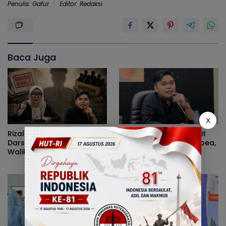
Penulis: Gafur
Editor: Redaksi
Baca Juga
X
Rizal Agu Sarankan Sri
Diduga Kerap Dipersulit
Darsianti Tuna Tegur
Wali Kota Adhan Dambea,
Walikota Adhan Dambea
Kasihan Warga Kota
Ketimbang Dinas
Gorontalo Jarang Dapat
Kumperindag Pemprov
Bantuan Pemprov
Gorontalo