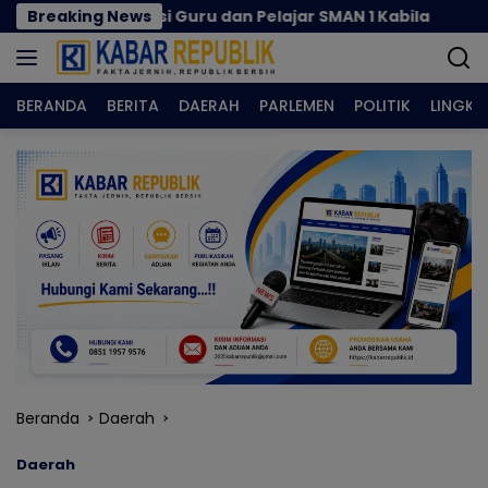
Langsung
ukasi Guru dan Pelajar SMAN 1 Kabila
Breaking News
Rizal Agu Sa
ke
konten
BERANDA
BERITA
DAERAH
PARLEMEN
POLITIK
LINGK
Beranda
Daerah
Daerah