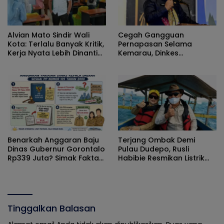
Alvian Mato Sindir Wali
Cegah Gangguan
Kota: Terlalu Banyak Kritik,
Pernapasan Selama
Kerja Nyata Lebih Dinanti
Kemarau, Dinkes
Masyarakat
Kabupaten Gorontalo
Gencarkan Pembagian
Masker
Benarkah Anggaran Baju
Terjang Ombak Demi
Dinas Gubernur Gorontalo
Pulau Dudepo, Rusli
Rp339 Juta? Simak Fakta
Habibie Resmikan Listrik
Sebenarnya
Perdana di Pulau Dudepo
Tinggalkan Balasan