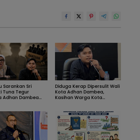
u Sarankan Sri
Diduga Kerap Dipersulit Wali
ti Tuna Tegur
Kota Adhan Dambea,
ta Adhan Dambea
Kasihan Warga Kota
ng Dinas
Gorontalo Jarang Dapat
indag Pemprov
Bantuan Pemprov
lo