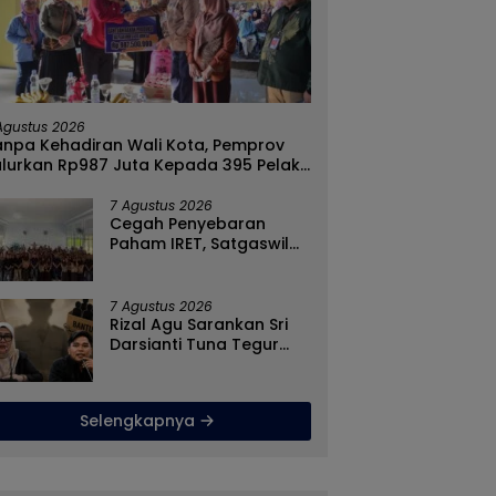
Agustus 2026
anpa Kehadiran Wali Kota, Pemprov
alurkan Rp987 Juta Kepada 395 Pelaku
MKM Kota Gorontalo
7 Agustus 2026
Cegah Penyebaran
Paham IRET, Satgaswil
Gorontalo Edukasi Guru
dan Pelajar SMAN 1
Kabila
7 Agustus 2026
Rizal Agu Sarankan Sri
Darsianti Tuna Tegur
Walikota Adhan
Dambea Ketimbang
Dinas Kumperindag
Selengkapnya
Pemprov Gorontalo