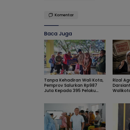
Komentar
Baca Juga
Tanpa Kehadiran Wali Kota,
Rizal Ag
Pemprov Salurkan Rp987
Darsian
Juta Kepada 395 Pelaku
Waliko
UMKM Kota Gorontalo
Ketimba
Kumper
Goronta