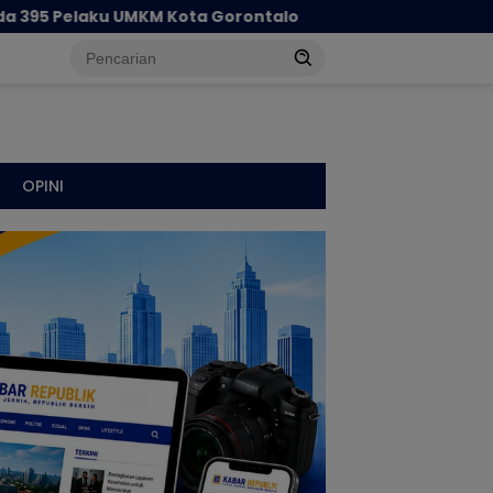
ontalo
Cegah Penyebaran Paham IRET, Satgaswil Gor
OPINI