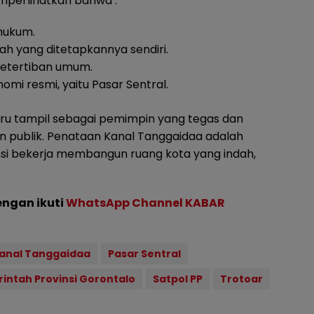
memperlihatkan bahwa :
 hukum.
ah yang ditetapkannya sendiri.
ketertiban umum.
mi resmi, yaitu Pasar Sentral.
justru tampil sebagai pemimpin yang tegas dan
publik. Penataan Kanal Tanggaidaa adalah
nsi bekerja membangun ruang kota yang indah,
engan ikuti
WhatsApp Channel KABAR
anal Tanggaidaa
Pasar Sentral
intah Provinsi Gorontalo
Satpol PP
Trotoar