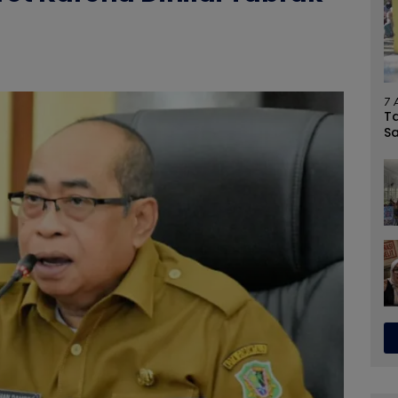
7 
T
S
U