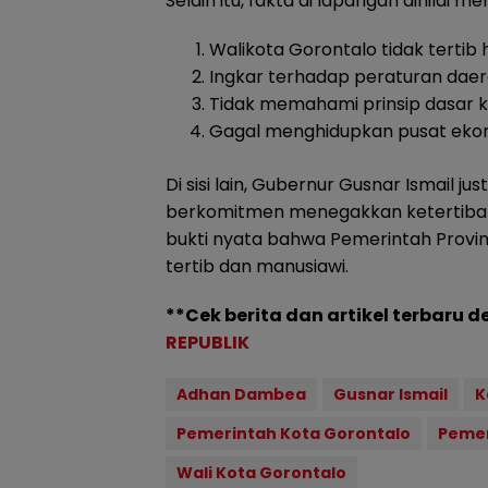
Selain itu, fakta di lapangan dinilai 
Walikota Gorontalo tidak tertib
Ingkar terhadap peraturan daer
Tidak memahami prinsip dasar 
Gagal menghidupkan pusat ekono
Di sisi lain, Gubernur Gusnar Ismail 
berkomitmen menegakkan ketertiban 
bukti nyata bahwa Pemerintah Provi
tertib dan manusiawi.
**Cek berita dan artikel terbaru d
REPUBLIK
Adhan Dambea
Gusnar Ismail
K
Pemerintah Kota Gorontalo
Pemer
Wali Kota Gorontalo