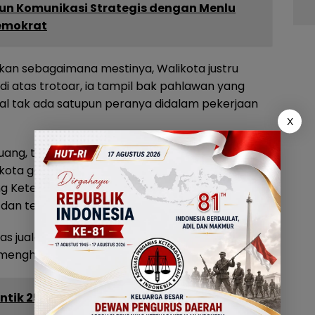
un Komunikasi Strategis dengan Menlu
Demokrat
n sebagaimana mestinya, Walikota justru
i atas trotoar, ia tampil bak pahlawan yang
al tak ada satupun peranya didalam pekerjaan
X
ruang, tetapi pengingkaran terhadap peraturan
kota gorontalo sendiri. Peraturan Daerah Kota
ng Ketertiban Umum menegaskan sembilan jenis
 dan tertib usaha.
itas jualan di jalan umum, maka pemerintah
ak menghormati hukum.
ntik 25 Pejabat Pratama untuk Perkuat