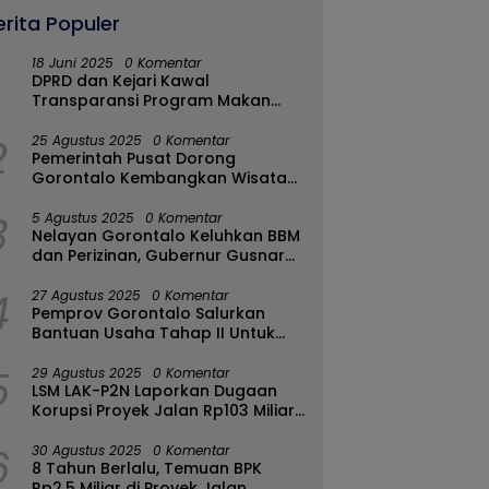
erita Populer
18 Juni 2025
0 Komentar
DPRD dan Kejari Kawal
Transparansi Program Makan
Bergizi Gratis di Kota Gorontalo
2
25 Agustus 2025
0 Komentar
Pemerintah Pusat Dorong
Gorontalo Kembangkan Wisata
Halal
3
5 Agustus 2025
0 Komentar
Nelayan Gorontalo Keluhkan BBM
dan Perizinan, Gubernur Gusnar
Ambil Langkah Cepat
4
27 Agustus 2025
0 Komentar
Pemprov Gorontalo Salurkan
Bantuan Usaha Tahap II Untuk
289 Pelaku UMKM di Tapa-
5
Bulango
29 Agustus 2025
0 Komentar
LSM LAK-P2N Laporkan Dugaan
Korupsi Proyek Jalan Rp103 Miliar
di Talaud Ke Kementerian PUPR
6
30 Agustus 2025
0 Komentar
8 Tahun Berlalu, Temuan BPK
Rp2,5 Miliar di Proyek Jalan