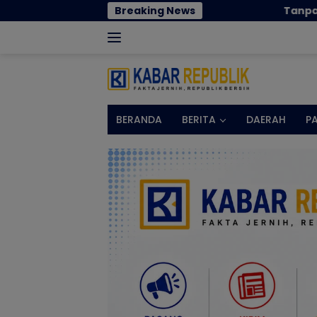
Langsung
Breaking News
Tanpa Kehadiran Wali Kota, Pempro
ke
konten
BERANDA
BERITA
DAERAH
P