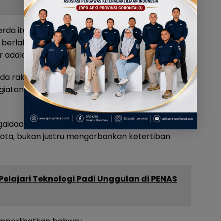
perda itu juga menyatakan, setiap orang berhak
erlalu lintas, dengan memanfaatkan fasilitas
ar adalah hak pejalan kaki, bukan tempat usaha.
da rakyat kecil, hidupkan kembali Pasar Sentral
giatan ekonomi rakyat, bukan mengubah trotoar
aidaa pun tidak jauh dan mudah diakses. Itu
ota, bukan justru mengorbankan ketertiban
Pelajari Teknologi Padi Unggulan di PENAS