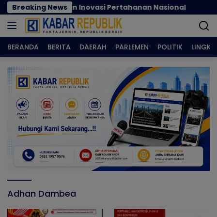
Langsung
nerasi dan Inovasi Pertahanan Nasional
Breaking News
Nilai Tuk
ke
konten
BERANDA
BERITA
DAERAH
PARLEMEN
POLITIK
LINGK
Adhan Dambea