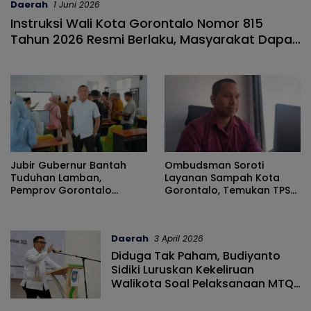
Daerah
1 Juni 2026
Instruksi Wali Kota Gorontalo Nomor 815
Tahun 2026 Resmi Berlaku, Masyarakat Dapat
Unduh Dokumen Lengkapnya
Jubir Gubernur Bantah
Ombudsman Soroti
Tuduhan Lamban,
Layanan Sampah Kota
Pemprov Gorontalo
Gorontalo, Temukan TPS
Tegaskan Rekomendasi
3R Belum Optimal
OPD Berbasis Kajian
Daerah
3 April 2026
Diduga Tak Paham, Budiyanto
Sidiki Luruskan Kekeliruan
Walikota Soal Pelaksanaan MTQ
Di Gorontalo