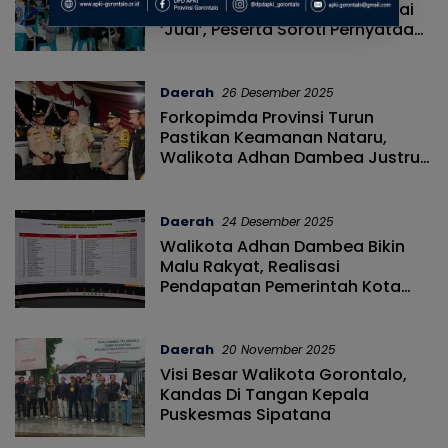
Domino PORDI Gorontalo Dinilai
‘Judi’, Peserta Soroti Pernyataan
Wali Kota
Daerah
26 Desember 2025
Forkopimda Provinsi Turun
Pastikan Keamanan Nataru,
Walikota Adhan Dambea Justru
Absen
Daerah
24 Desember 2025
Walikota Adhan Dambea Bikin
Malu Rakyat, Realisasi
Pendapatan Pemerintah Kota
Tahun 2025 Masuk Kategori
Rendah
Daerah
20 November 2025
Visi Besar Walikota Gorontalo,
Kandas Di Tangan Kepala
Puskesmas Sipatana