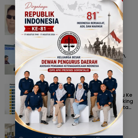
Daerah
26 Januari 2026
Bantah Tudingan Wali Kota,
Keluarga Nani Wartabone
Apresiasi Pemprov Gorontalo
Daerah
5 Januari 2026
Walikota Gagal Atasi Sampah,
Berikut Hasil Kajian Professor
Sukirman Rahim
Daerah
2 Januari 2026
Adhan Dambea Harus Berguru Ke
Gusnar Ismail, Gorontalo Ranking
4 Nasional Realisasi Pendapatan
Tertinggi
Daerah
26 Desember 2025
Adhan Hentikan Turnamen