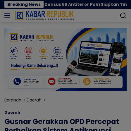
Langsung
ntalo-Densus 88 Antiteror Polri Siapkan Tim Terpadu
Breaking News
ke
konten
Beranda
Daerah
Daerah
Gusnar Gerakkan OPD Percepat
Perbaikan Sistem Antikorupsi