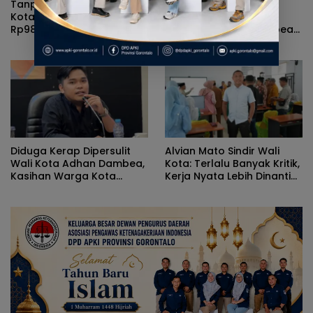
Tanpa Kehadiran Wali
Rizal Agu Sarankan Sri
Kota, Pemprov Salurkan
Darsianti Tuna Tegur
Rp987 Juta Kepada 395
Walikota Adhan Dambea
Pelaku UMKM Kota
Ketimbang Dinas
Gorontalo
Kumperindag Pemprov
Gorontalo
Diduga Kerap Dipersulit
Alvian Mato Sindir Wali
Wali Kota Adhan Dambea,
Kota: Terlalu Banyak Kritik,
Kasihan Warga Kota
Kerja Nyata Lebih Dinanti
Gorontalo Jarang Dapat
Masyarakat
Bantuan Pemprov