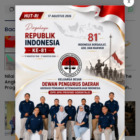
X
Baca Juga
Nilai Tukar Petani Naik,
Peran Pemerintah On The
Angka Kemiskinan Turun,
Track, Pertumbuhan
Program Gusnar-Idah
Ekonomi Stabil Ditengah
Jadi Penggerak Ekonomi
Efisiensi Anggaran
Dan Dinikmati Masyarakat