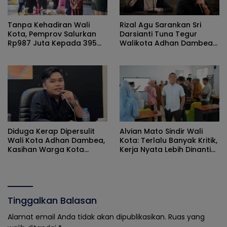
Tanpa Kehadiran Wali
Rizal Agu Sarankan Sri
Kota, Pemprov Salurkan
Darsianti Tuna Tegur
Rp987 Juta Kepada 395
Walikota Adhan Dambea
Pelaku UMKM Kota
Ketimbang Dinas
Gorontalo
Kumperindag Pemprov
Gorontalo
Diduga Kerap Dipersulit
Alvian Mato Sindir Wali
Wali Kota Adhan Dambea,
Kota: Terlalu Banyak Kritik,
Kasihan Warga Kota
Kerja Nyata Lebih Dinanti
Gorontalo Jarang Dapat
Masyarakat
Bantuan Pemprov
Tinggalkan Balasan
Alamat email Anda tidak akan dipublikasikan.
Ruas yang