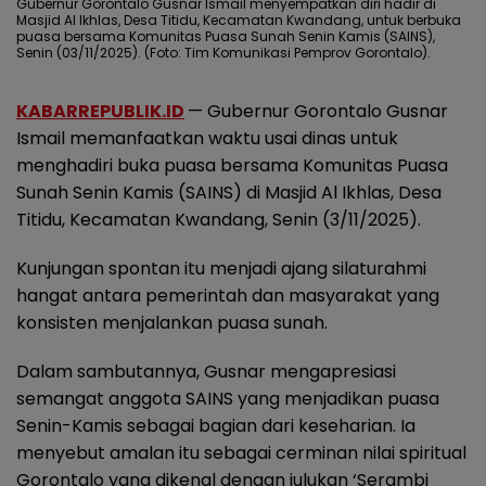
Gubernur Gorontalo Gusnar Ismail menyempatkan diri hadir di
Masjid Al Ikhlas, Desa Titidu, Kecamatan Kwandang, untuk berbuka
puasa bersama Komunitas Puasa Sunah Senin Kamis (SAINS),
Senin (03/11/2025). (Foto: Tim Komunikasi Pemprov Gorontalo).
KABARREPUBLIK.ID
— Gubernur Gorontalo Gusnar
Ismail memanfaatkan waktu usai dinas untuk
menghadiri buka puasa bersama Komunitas Puasa
Sunah Senin Kamis (SAINS) di Masjid Al Ikhlas, Desa
Titidu, Kecamatan Kwandang, Senin (3/11/2025).
Kunjungan spontan itu menjadi ajang silaturahmi
hangat antara pemerintah dan masyarakat yang
konsisten menjalankan puasa sunah.
Dalam sambutannya, Gusnar mengapresiasi
semangat anggota SAINS yang menjadikan puasa
Senin-Kamis sebagai bagian dari keseharian. Ia
menyebut amalan itu sebagai cerminan nilai spiritual
Gorontalo yang dikenal dengan julukan ‘Serambi