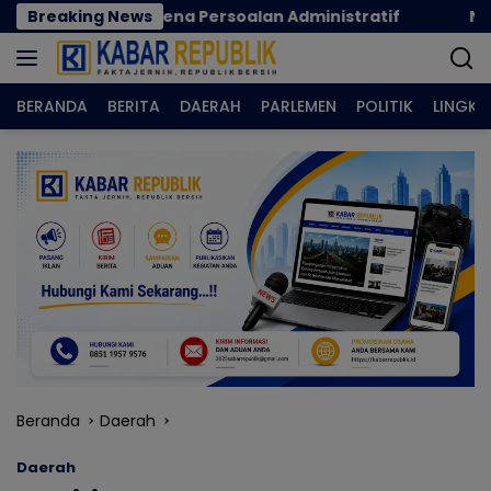
Langsung
ya Karena Persoalan Administratif
Breaking News
Norman Joesoe
ke
konten
BERANDA
BERITA
DAERAH
PARLEMEN
POLITIK
LINGK
Beranda
Daerah
Daerah