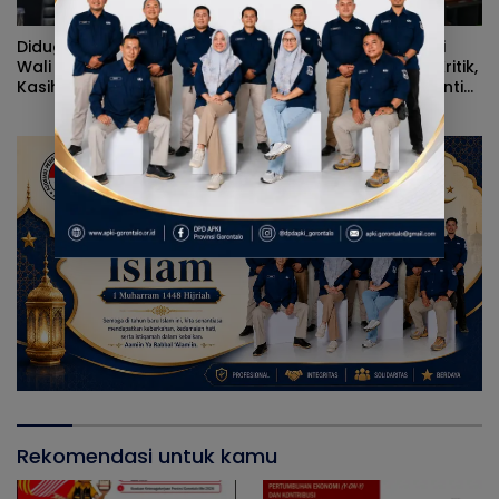
Diduga Kerap Dipersulit
Alvian Mato Sindir Wali
Wali Kota Adhan Dambea,
Kota: Terlalu Banyak Kritik,
Kasihan Warga Kota
Kerja Nyata Lebih Dinanti
Gorontalo Jarang Dapat
Masyarakat
Bantuan Pemprov
Rekomendasi untuk kamu