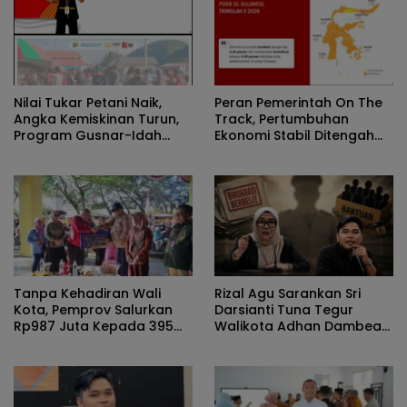
Nilai Tukar Petani Naik,
Peran Pemerintah On The
Angka Kemiskinan Turun,
Track, Pertumbuhan
Program Gusnar-Idah
Ekonomi Stabil Ditengah
Jadi Penggerak Ekonomi
Efisiensi Anggaran
Dan Dinikmati Masyarakat
Tanpa Kehadiran Wali
Rizal Agu Sarankan Sri
Kota, Pemprov Salurkan
Darsianti Tuna Tegur
Rp987 Juta Kepada 395
Walikota Adhan Dambea
Pelaku UMKM Kota
Ketimbang Dinas
Gorontalo
Kumperindag Pemprov
Gorontalo