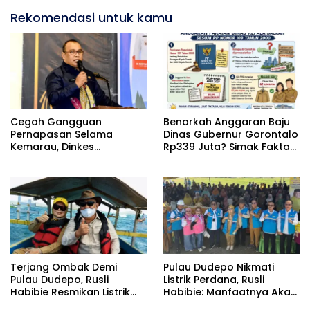
Rekomendasi untuk kamu
Cegah Gangguan
Benarkah Anggaran Baju
Pernapasan Selama
Dinas Gubernur Gorontalo
Kemarau, Dinkes
Rp339 Juta? Simak Fakta
Kabupaten Gorontalo
Sebenarnya
Gencarkan Pembagian
Masker
Terjang Ombak Demi
Pulau Dudepo Nikmati
Pulau Dudepo, Rusli
Listrik Perdana, Rusli
Habibie Resmikan Listrik
Habibie: Manfaatnya Akan
Perdana di Pulau Dudepo
Dirasakan Hingga 50