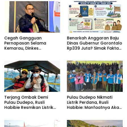
Cegah Gangguan
Benarkah Anggaran Baju
Pernapasan Selama
Dinas Gubernur Gorontalo
Kemarau, Dinkes
Rp339 Juta? Simak Fakta
Kabupaten Gorontalo
Sebenarnya
Gencarkan Pembagian
Masker
Terjang Ombak Demi
Pulau Dudepo Nikmati
Pulau Dudepo, Rusli
Listrik Perdana, Rusli
Habibie Resmikan Listrik
Habibie: Manfaatnya Akan
Perdana di Pulau Dudepo
Dirasakan Hingga 50
Tahun