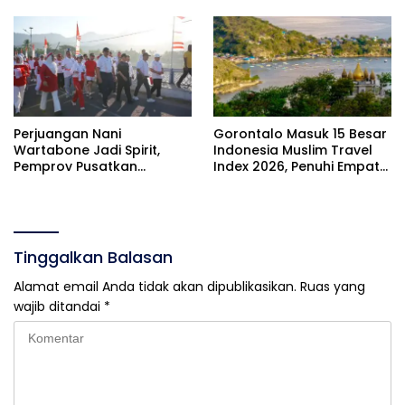
Tahun
Perjuangan Nani
Gorontalo Masuk 15 Besar
Wartabone Jadi Spirit,
Indonesia Muslim Travel
Pemprov Pusatkan
Index 2026, Penuhi Empat
Pencanangan HUT RI Ke-81
Indikator ACES
di Bone Bolango
Tinggalkan Balasan
Alamat email Anda tidak akan dipublikasikan.
Ruas yang
wajib ditandai
*