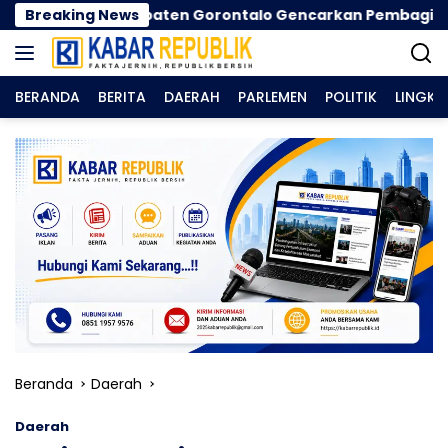
Langsung
abupaten Gorontalo Gencarkan Pembagian Masker
Breaking News
ke
konten
BERANDA
BERITA
DAERAH
PARLEMEN
POLITIK
LINGK
Beranda
Daerah
Daerah