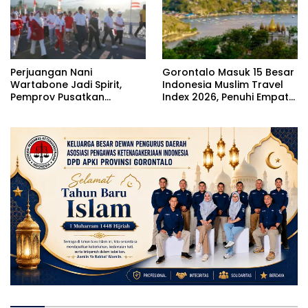
Perjuangan Nani
Gorontalo Masuk 15 Besar
Wartabone Jadi Spirit,
Indonesia Muslim Travel
Pemprov Pusatkan
Index 2026, Penuhi Empat
Pencanangan HUT RI Ke-81
Indikator ACES
di Bone Bolango