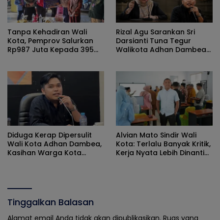
Tanpa Kehadiran Wali
Rizal Agu Sarankan Sri
Kota, Pemprov Salurkan
Darsianti Tuna Tegur
Rp987 Juta Kepada 395
Walikota Adhan Dambea
Pelaku UMKM Kota
Ketimbang Dinas
Gorontalo
Kumperindag Pemprov
Gorontalo
Diduga Kerap Dipersulit
Alvian Mato Sindir Wali
Wali Kota Adhan Dambea,
Kota: Terlalu Banyak Kritik,
Kasihan Warga Kota
Kerja Nyata Lebih Dinanti
Gorontalo Jarang Dapat
Masyarakat
Bantuan Pemprov
Tinggalkan Balasan
Alamat email Anda tidak akan dipublikasikan.
Ruas yang