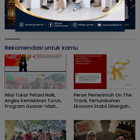
Rekomendasi untuk kamu
Nilai Tukar Petani Naik,
Peran Pemerintah On The
Angka Kemiskinan Turun,
Track, Pertumbuhan
Program Gusnar-Idah
Ekonomi Stabil Ditengah
Jadi Penggerak Ekonomi
Efisiensi Anggaran
Dan Dinikmati Masyarakat