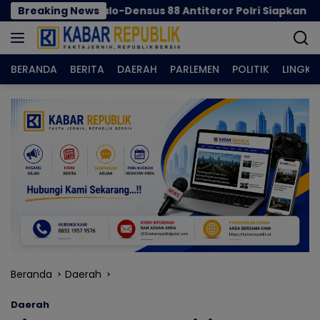
Langsung
 Gorontalo-Densus 88 Antiteror Polri Siapkan Tim Terpadu
Breaking News
ke
konten
BERANDA
BERITA
DAERAH
PARLEMEN
POLITIK
LINGK
Beranda
Daerah
Daerah