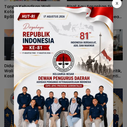
X
Tanpa Kehadiran Wali
Rizal Agu Sarankan Sri
Kota, Pemprov Salurkan
Darsianti Tuna Tegur
Rp987 Juta Kepada 395
Walikota Adhan Dambea
Pelaku UMKM Kota
Ketimbang Dinas
Gorontalo
Kumperindag Pemprov
Gorontalo
Diduga Kerap Dipersulit
Alvian Mato Sindir Wali
Wali Kota Adhan Dambea,
Kota: Terlalu Banyak Kritik,
Kasihan Warga Kota
Kerja Nyata Lebih Dinanti
Gorontalo Jarang Dapat
Masyarakat
Bantuan Pemprov