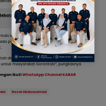
daerah,” tambahnya.
debatan Kontraproduktif, Sepakat Dengan
ntalo ini, mengajak semua elemen agar terus
da pemerintah agar kebijakan yang disusun
.
intah diarahkan untuk memberikan manfaat
 untuk masyarakat Gorontalo”, pungkasnya.
engan ikuti
WhatsApp Channel KABAR
alo
Noval Abdussamad