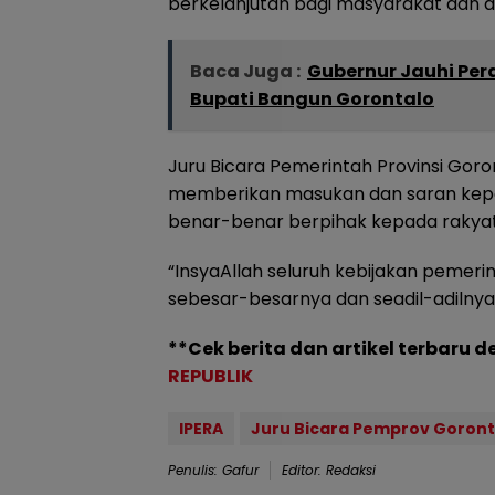
berkelanjutan bagi masyarakat dan 
Baca Juga :
Gubernur Jauhi Per
Bupati Bangun Gorontalo
Juru Bicara Pemerintah Provinsi Goro
memberikan masukan dan saran kepa
benar-benar berpihak kepada rakyat
“InsyaAllah seluruh kebijakan pemer
sebesar-besarnya dan seadil-adilnya
**Cek berita dan artikel terbaru d
REPUBLIK
IPERA
Juru Bicara Pemprov Goront
Penulis: Gafur
Editor: Redaksi