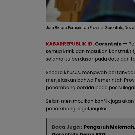
Juru Bicara Pemerintah Provinsi Gorontalo, Nov
KABARREPUBLIK.ID
, Gorontalo
— Pem
semua kritik dan masukan konstrukti
selama itu berdasar pada data dan fak
Secara khusus, menjawab pertanyaan
menjelaskan bahwa Pemerintah Provi
penambang berada pada posisi ilegal
Selain menimbulkan konflik juga aka
penambang ilegal, ini jelas.
Baca Juga :
Pengaruh Melemah,
Gorontalo Demo BSG