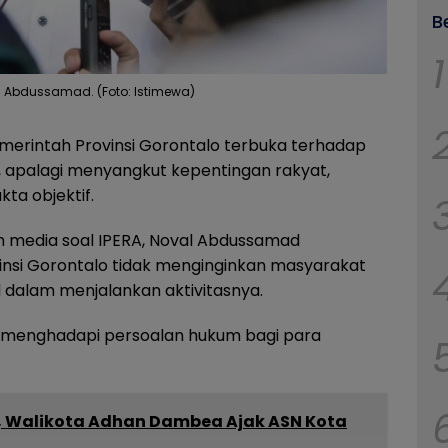
B
1
al Abdussamad. (Foto: Istimewa)
erintah Provinsi Gorontalo terbuka terhadap
f, apalagi menyangkut kepentingan rakyat,
ta objektif.
 media soal IPERA, Noval Abdussamad
nsi Gorontalo tidak menginginkan masyarakat
 dalam menjalankan aktivitasnya.
n menghadapi persoalan hukum bagi para
 Walikota Adhan Dambea Ajak ASN Kota