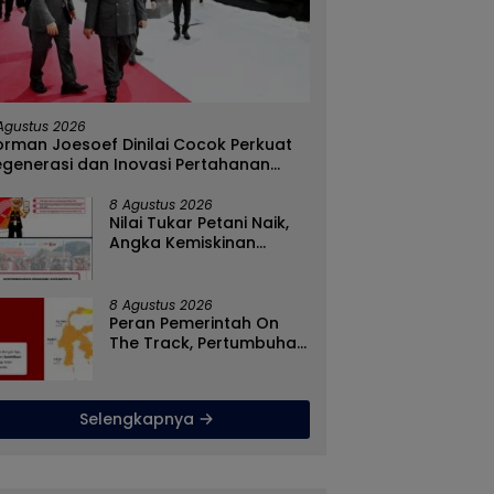
Agustus 2026
rman Joesoef Dinilai Cocok Perkuat
egenerasi dan Inovasi Pertahanan
asional
8 Agustus 2026
Nilai Tukar Petani Naik,
Angka Kemiskinan
Turun, Program Gusnar-
Idah Jadi Penggerak
Ekonomi Dan Dinikmati
8 Agustus 2026
Masyarakat
Peran Pemerintah On
The Track, Pertumbuhan
Ekonomi Stabil Ditengah
Efisiensi Anggaran
Selengkapnya