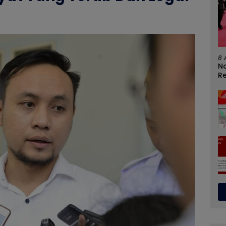
8 
No
R
N