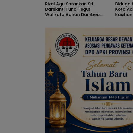
Rizal Agu Sarankan Sri
Diduga K
Darsianti Tuna Tegur
Kota A
Walikota Adhan Dambea
Kasihan
Ketimbang Dinas
Goronta
Kumperindag Pemprov
Bantua
Gorontalo