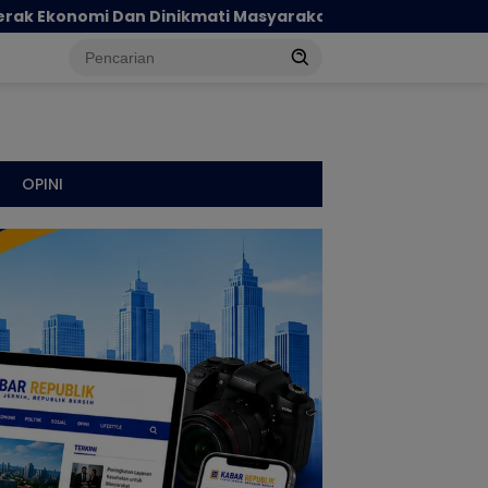
 Masyarakat
Peran Pemerintah On The Track, Pertu
OPINI