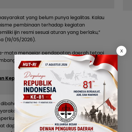
masyarakat yang belum punya legalitas. Kalau
kanisme pembinaan terhadap kegiatan
iki ijin resmi sesuai aturan yang berlaku,”
sa (19/05/2026).
X
a-mata mengejar pendapatan daerah tetapi
mbangan agar tertib dan legal.
n Kepercayaan Pusat, Gorontalo Jadi
 dibahas, belum ada! IPERA kebijakan yang dapat
yarakat penambang lokal, meningkatkan
erkuat pengawasan lingkungan dan paling
kyat dapat memberikan manfaat ekonomi yang