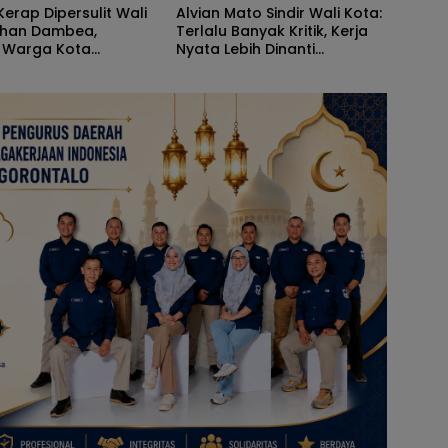
erap Dipersulit Wali
Alvian Mato Sindir Wali Kota:
dhan Dambea,
Terlalu Banyak Kritik, Kerja
 Warga Kota
Nyata Lebih Dinanti
lo Jarang Dapat
Masyarakat
n Pemprov