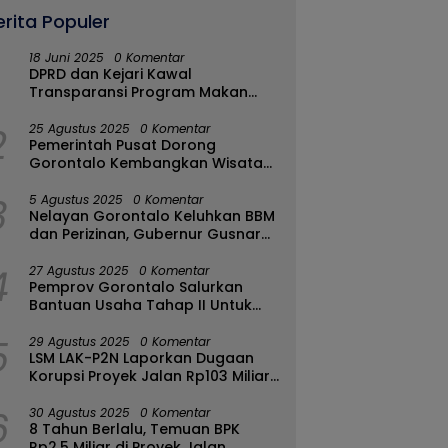
erita Populer
18 Juni 2025
0 Komentar
DPRD dan Kejari Kawal
Transparansi Program Makan
Bergizi Gratis di Kota Gorontalo
2
25 Agustus 2025
0 Komentar
Pemerintah Pusat Dorong
Gorontalo Kembangkan Wisata
Halal
3
5 Agustus 2025
0 Komentar
Nelayan Gorontalo Keluhkan BBM
dan Perizinan, Gubernur Gusnar
Ambil Langkah Cepat
4
27 Agustus 2025
0 Komentar
Pemprov Gorontalo Salurkan
Bantuan Usaha Tahap II Untuk
289 Pelaku UMKM di Tapa-
5
Bulango
29 Agustus 2025
0 Komentar
LSM LAK-P2N Laporkan Dugaan
Korupsi Proyek Jalan Rp103 Miliar
di Talaud Ke Kementerian PUPR
6
30 Agustus 2025
0 Komentar
8 Tahun Berlalu, Temuan BPK
Rp2,5 Miliar di Proyek Jalan