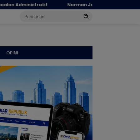
Norman Joesoef Dinilai Cocok Perkuat Regenerasi dan Ino
OPINI