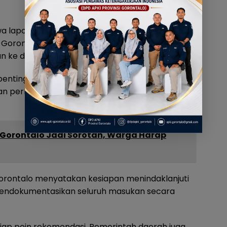
hwa laporan Pansus menyajikan gambaran
i Gorontalo. DPRD kemudian menyusun
an ke depan.
n pentingnya penyelesaian secara komprehensif.
 perlindungan masyarakat dan kelestarian
 Gorontalo Jadi Sorotan, Warga Harap
Gorontalo menyatakan kesiapan menindaklanjuti
endokumentasikan seluruh masukan secara
tiap poin rekomendasi. Pemerintah daerah juga