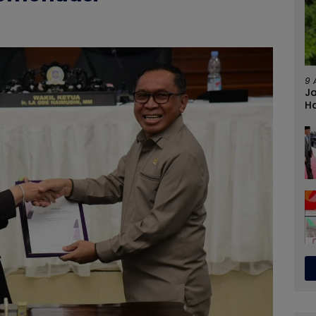
9 
J
Ha