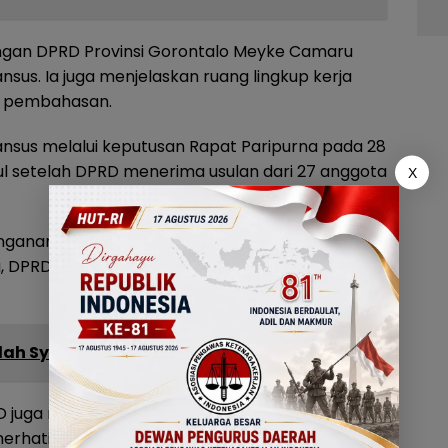
ngan DPRD Provinsi Gorontalo Meyke Camaru
s. Ia juga menjelaskan ruang lingkup kerja
us pembahasan.
sus melalui keputusan Rapat Paripurna pada 28
ul setelah DPRD menerima usulan dari 27 anggota
X
anganan komprehensif terhadap persoalan
u, DPRD memusatkan perhatian pada Kabupaten
Idah Syahidah: Golkar Untuk Rakyat
D juga menampung berbagai aspirasi dari
ati lingkungan, organisasi mahasiswa, hingga