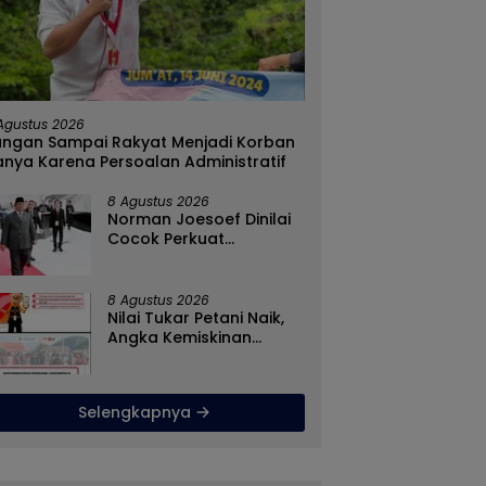
Agustus 2026
angan Sampai Rakyat Menjadi Korban
nya Karena Persoalan Administratif
8 Agustus 2026
Norman Joesoef Dinilai
Cocok Perkuat
Regenerasi dan Inovasi
Pertahanan Nasional
8 Agustus 2026
Nilai Tukar Petani Naik,
Angka Kemiskinan
Turun, Program Gusnar-
Idah Jadi Penggerak
Ekonomi Dan Dinikmati
Selengkapnya
Masyarakat