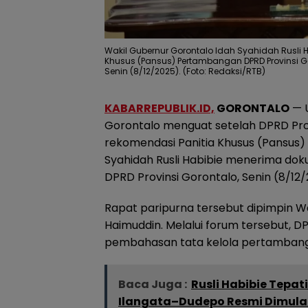
Wakil Gubernur Gorontalo Idah Syahidah Rusli
Khusus (Pansus) Pertambangan DPRD Provinsi Go
Senin (8/12/2025). (Foto: Redaksi/RTB)
KABARREPUBLIK.ID,
GORONTALO
— 
Gorontalo menguat setelah DPRD Pro
rekomendasi Panitia Khusus (Pansus
Syahidah Rusli Habibie menerima do
DPRD Provinsi Gorontalo, Senin (8/12/
Rapat paripurna tersebut dipimpin Wa
Haimuddin. Melalui forum tersebut,
pembahasan tata kelola pertambanga
Baca Juga :
Rusli Habibie Tepa
Ilangata–Dudepo Resmi Dimula