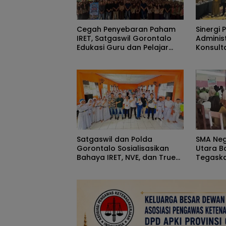
Cegah Penyebaran Paham
Sinergi 
IRET, Satgaswil Gorontalo
Adminis
Edukasi Guru dan Pelajar
Konsulta
SMAN 1 Kabila
Pendidi
Perkuat
Satgaswil dan Polda
SMA Neg
Gorontalo Sosialisasikan
Utara B
Bahaya IRET, NVE, dan True
Tegask
Crime Community di SMPN 2
Atribut
Telaga
Musyaw
Komite