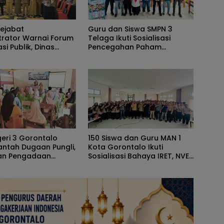
Pejabat
Guru dan Siswa SMPN 3
trator Warnai Forum
Telaga Ikuti Sosialisasi
si Publik, Dinas
Pencegahan Paham
kan Gorontalo
Ekstremisme dan Konten
 Sistem Pelayanan
True Crime
eri 3 Gorontalo
150 Siswa dan Guru MAN 1
antah Dugaan Pungli,
Kota Gorontalo Ikuti
an Pengadaan
Sosialisasi Bahaya IRET, NVE,
 Berdasarkan
dan Literasi Digital
arah Orang Tua dan