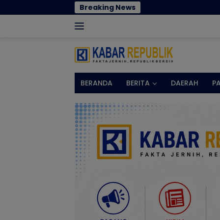
Langsung
Breaking News
Jangan Sampai Rakyat Menja
ke
konten
BERANDA
BERITA
DAERAH
P