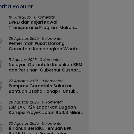
erita Populer
18 Juni 2025
0 Komentar
DPRD dan Kejari Kawal
Transparansi Program Makan
Bergizi Gratis di Kota Gorontalo
2
25 Agustus 2025
0 Komentar
Pemerintah Pusat Dorong
Gorontalo Kembangkan Wisata
Halal
3
5 Agustus 2025
0 Komentar
Nelayan Gorontalo Keluhkan BBM
dan Perizinan, Gubernur Gusnar
Ambil Langkah Cepat
4
27 Agustus 2025
0 Komentar
Pemprov Gorontalo Salurkan
Bantuan Usaha Tahap II Untuk
289 Pelaku UMKM di Tapa-
5
Bulango
29 Agustus 2025
0 Komentar
LSM LAK-P2N Laporkan Dugaan
Korupsi Proyek Jalan Rp103 Miliar
di Talaud Ke Kementerian PUPR
6
30 Agustus 2025
0 Komentar
8 Tahun Berlalu, Temuan BPK
Rp2,5 Miliar di Proyek Jalan