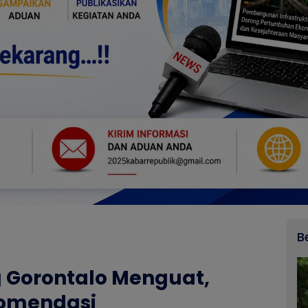
B
Gorontalo Menguat,
komendasi