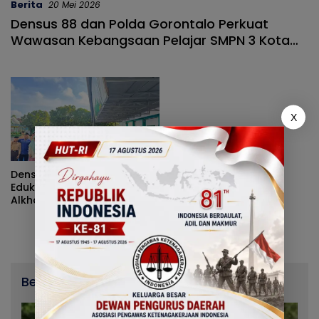
Berita
20 Mei 2026
Densus 88 dan Polda Gorontalo Perkuat
Wawasan Kebangsaan Pelajar SMPN 3 Kota
Gorontalo
X
Densus 88 Gorontalo
Edukasi Pelajar MTS
Alkhairat soal Bahaya
Paham IRET dan Konten
True Crime
Berita Terbaru