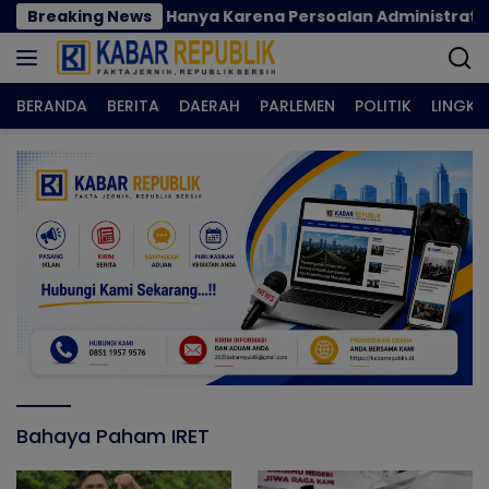
Langsung
jadi Korban Hanya Karena Persoalan Administratif
Breaking News
ke
konten
BERANDA
BERITA
DAERAH
PARLEMEN
POLITIK
LINGK
Bahaya Paham IRET