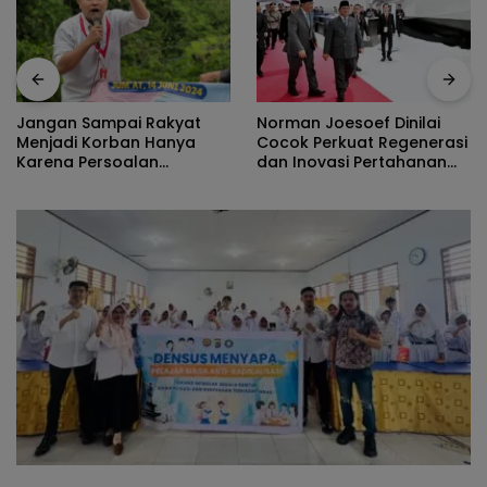
Norman Joesoef Dinilai
Nilai Tuk
Sampai Rakyat
Cocok Perkuat Regenerasi
Angka Ke
 Korban Hanya
dan Inovasi Pertahanan
Program
Persoalan
Nasional
Jadi Pen
ratif
Dan Dini