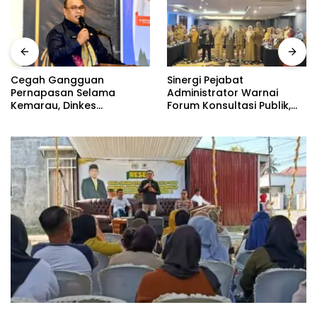
Sinergi Pejabat
Cegah Gangguan
Administrator Warnai
Pernapasan Selama
Forum Konsultasi Publik,
Kemarau, Dinkes
Dinas Pendidikan
Kabupaten Gorontalo
Gorontalo Perkuat Sistem
Gencarkan Pembagian
Pelayanan
Masker