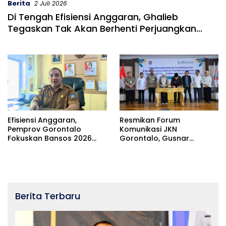
Berita
2 Juli 2026
Di Tengah Efisiensi Anggaran, Ghalieb
Tegaskan Tak Akan Berhenti Perjuangkan
Aspirasi Warga
Efisiensi Anggaran,
Resmikan Forum
Pemprov Gorontalo
Komunikasi JKN
Fokuskan Bansos 2026
Gorontalo, Gusnar
Pada Tiga Kabupaten
Dorong Perbaikan
Prioritas
Layanan dan Efisiensi
Anggaran Kesehatan
Berita Terbaru