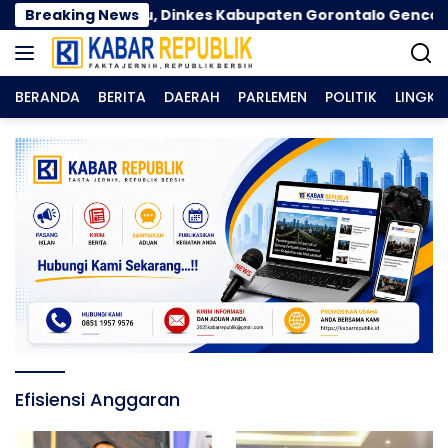
Langsung
ama Kemarau, Dinkes Kabupaten Gorontalo Gencarkan P
Breaking News
ke
konten
BERANDA
BERITA
DAERAH
PARLEMEN
POLITIK
LINGK
Efisiensi Anggaran