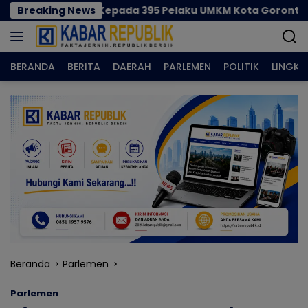
Langsung
 Juta Kepada 395 Pelaku UMKM Kota Gorontalo
Breaking News
Cega
ke
konten
BERANDA
BERITA
DAERAH
PARLEMEN
POLITIK
LINGK
Beranda
Parlemen
Parlemen