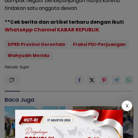
dampak negatif berkepanjangan hanya karena
tindakan satu anggota dewan.
**Cek berita dan artikel terbaru dengan ikuti
WhatsApp Channel KABAR REPUBLIK
DPRD Provinsi Gorontalo
Fraksi PDI-Perjuangan
Wahyudin Moridu
Penulis: Supri
Baca Juga
X