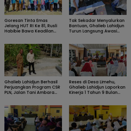
Goresan Tinta Emas
Tak Sekadar Menyalurkan
Jelang HUT RI Ke 81, Rusli
Bantuan, Ghalieb Lahidjun
Habibie Bawa Keadilan
Turun Langsung Awasi
Untuk Hajat Hidup
Pemanfaatan Motor Cool
Masyarakat Di Pulau
Box
Dudepo
Ghalieb Lahidjun Berhasil
Reses di Desa Limehu,
Perjuangkan Program CSR
Ghalieb Lahidjun Laporkan
PLN, Jalan Tani Ambara
Kinerja 1 Tahun 9 Bulan
Kini Rampung
dan Serap Aspirasi Warga