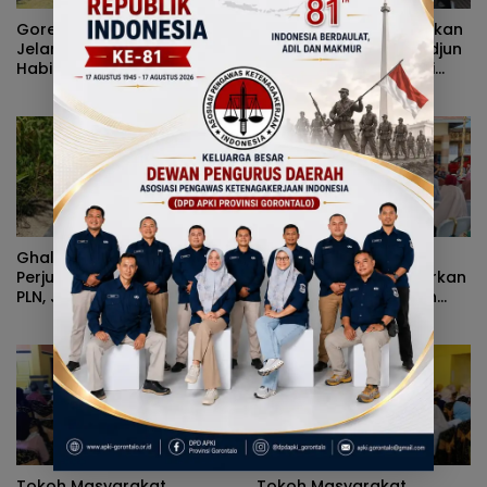
Goresan Tinta Emas
Tak Sekadar Menyalurkan
Jelang HUT RI Ke 81, Rusli
Bantuan, Ghalieb Lahidjun
Habibie Bawa Keadilan
Turun Langsung Awasi
Untuk Hajat Hidup
Pemanfaatan Motor Cool
Masyarakat Di Pulau
Box
Dudepo
Ghalieb Lahidjun Berhasil
Reses di Desa Limehu,
Perjuangkan Program CSR
Ghalieb Lahidjun Laporkan
PLN, Jalan Tani Ambara
Kinerja 1 Tahun 9 Bulan
Kini Rampung
dan Serap Aspirasi Warga
Tokoh Masyarakat
Tokoh Masyarakat