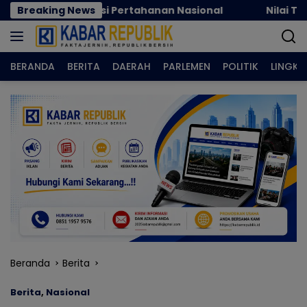
Langsung
dan Inovasi Pertahanan Nasional
Breaking News
Nilai Tukar Petan
ke
konten
BERANDA
BERITA
DAERAH
PARLEMEN
POLITIK
LINGK
Beranda
Berita
Berita
,
Nasional