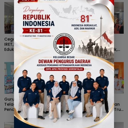
Cegah Penyebaran Paham
Sinergi Pejabat
IRET, Satgaswil Gorontalo
Administrator Warnai
Edukasi Guru dan Pelajar
Forum Konsultasi Publik,
SMAN 1 Kabila
Dinas Pendidikan
Gorontalo Perkuat Sistem
Pelayanan
Guru dan Siswa SMPN 3
Satgaswil dan Polda
Telaga Ikuti Sosialisasi
Gorontalo Sosialisasikan
Pencegahan Paham
Bahaya IRET, NVE, dan True
Ekstremisme dan Konten
Crime Community di SMPN
True Crime
2 Telaga