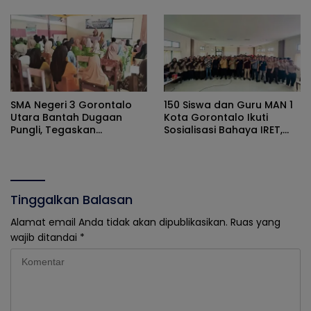
True Crime
2 Telaga
SMA Negeri 3 Gorontalo
150 Siswa dan Guru MAN 1
Utara Bantah Dugaan
Kota Gorontalo Ikuti
Pungli, Tegaskan
Sosialisasi Bahaya IRET,
Pengadaan Atribut
NVE, dan Literasi Digital
Berdasarkan Musyawarah
Orang Tua dan Komite
Tinggalkan Balasan
Alamat email Anda tidak akan dipublikasikan.
Ruas yang
wajib ditandai
*