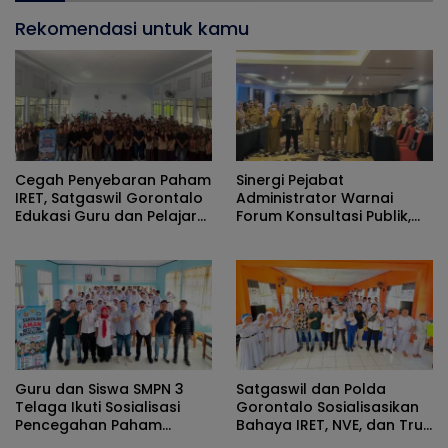
Rekomendasi untuk kamu
Cegah Penyebaran Paham
Sinergi Pejabat
IRET, Satgaswil Gorontalo
Administrator Warnai
Edukasi Guru dan Pelajar
Forum Konsultasi Publik,
SMAN 1 Kabila
Dinas Pendidikan
Gorontalo Perkuat Sistem
Pelayanan
Guru dan Siswa SMPN 3
Satgaswil dan Polda
Telaga Ikuti Sosialisasi
Gorontalo Sosialisasikan
Pencegahan Paham
Bahaya IRET, NVE, dan True
Ekstremisme dan Konten
Crime Community di SMPN