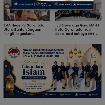
SMA Negeri 3 Gorontalo
150 Siswa dan Guru MAN 1
Utara Bantah Dugaan
Kota Gorontalo Ikuti
Pungli, Tegaskan
Sosialisasi Bahaya IRET,
Pengadaan Atribut
NVE, dan Literasi Digital
Berdasarkan Musyawarah
Orang Tua dan Komite