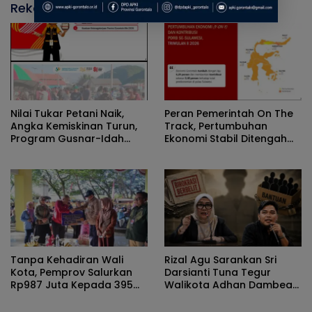
Rekomendasi untuk kamu
Nilai Tukar Petani Naik,
Peran Pemerintah On The
Angka Kemiskinan Turun,
Track, Pertumbuhan
Program Gusnar-Idah
Ekonomi Stabil Ditengah
Jadi Penggerak Ekonomi
Efisiensi Anggaran
Dan Dinikmati Masyarakat
Tanpa Kehadiran Wali
Rizal Agu Sarankan Sri
Kota, Pemprov Salurkan
Darsianti Tuna Tegur
Rp987 Juta Kepada 395
Walikota Adhan Dambea
Pelaku UMKM Kota
Ketimbang Dinas
Gorontalo
Kumperindag Pemprov