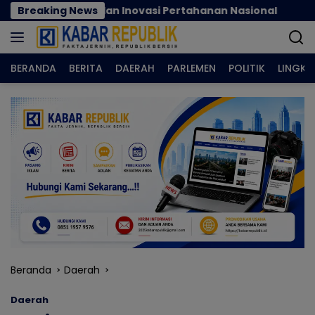
Langsung
nerasi dan Inovasi Pertahanan Nasional
Breaking News
Nilai Tuka
ke
konten
BERANDA
BERITA
DAERAH
PARLEMEN
POLITIK
LINGK
Beranda
Daerah
Daerah