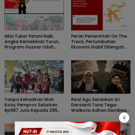
Nilai Tukar Petani Naik,
Peran Pemerintah On The
Angka Kemiskinan Turun,
Track, Pertumbuhan
Program Gusnar-Idah
Ekonomi Stabil Ditengah
Jadi Penggerak Ekonomi
Efisiensi Anggaran
Dan Dinikmati Masyarakat
Tanpa Kehadiran Wali
Rizal Agu Sarankan Sri
Kota, Pemprov Salurkan
Darsianti Tuna Tegur
Rp987 Juta Kepada 395
Walikota Adhan Dambea
Pelaku UMKM Kota
Ketimbang Dinas
X
Gorontalo
Kumperindag Pemprov
Gorontalo