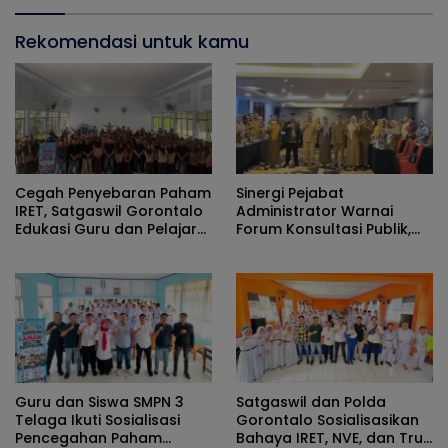
Rekomendasi untuk kamu
Cegah Penyebaran Paham
Sinergi Pejabat
IRET, Satgaswil Gorontalo
Administrator Warnai
Edukasi Guru dan Pelajar
Forum Konsultasi Publik,
SMAN 1 Kabila
Dinas Pendidikan
Gorontalo Perkuat Sistem
Pelayanan
Guru dan Siswa SMPN 3
Satgaswil dan Polda
Telaga Ikuti Sosialisasi
Gorontalo Sosialisasikan
Pencegahan Paham
Bahaya IRET, NVE, dan True