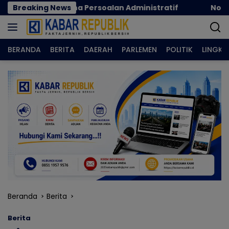
Langsung
Karena Persoalan Administratif
Breaking News
Norman Joesoef Di
ke
konten
BERANDA
BERITA
DAERAH
PARLEMEN
POLITIK
LINGK
Beranda
Berita
Berita