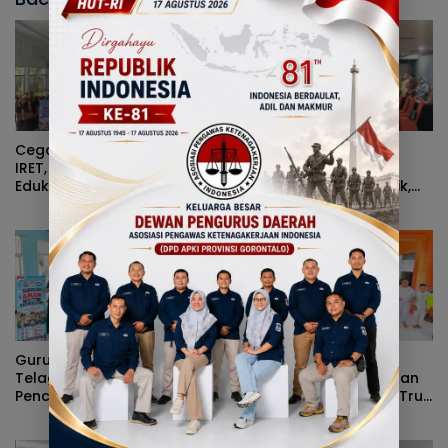
Cegah Penyebaran Paham
Sinergi Pejabat
IRET, Satgaswil Gorontalo
Administrator Warnai
Edukasi Guru dan Pelajar
Forum Konsultasi Publik,
SMAN 1 Kabila
Dinas Pendidikan
Gorontalo Perkuat Sistem
Pelayanan
Guru dan Siswa SMPN 3
Satgaswil dan Polda
Telaga Ikuti Sosialisasi
Gorontalo Sosialisasikan
Pencegahan Paham
Bahaya IRET, NVE, dan True
Ekstremisme dan Konten
Crime Community di SMPN
True Crime
2 Telaga