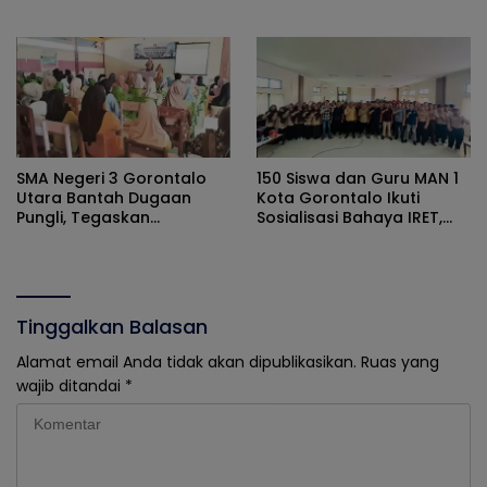
Ekstremisme dan Konten
Crime Community di SMPN
True Crime
2 Telaga
SMA Negeri 3 Gorontalo
150 Siswa dan Guru MAN 1
Utara Bantah Dugaan
Kota Gorontalo Ikuti
Pungli, Tegaskan
Sosialisasi Bahaya IRET,
Pengadaan Atribut
NVE, dan Literasi Digital
Berdasarkan Musyawarah
Orang Tua dan Komite
Tinggalkan Balasan
Alamat email Anda tidak akan dipublikasikan.
Ruas yang
wajib ditandai
*