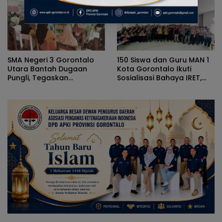
SMA Negeri 3 Gorontalo
150 Siswa dan Guru MAN 1
Utara Bantah Dugaan
Kota Gorontalo Ikuti
Pungli, Tegaskan
Sosialisasi Bahaya IRET,
Pengadaan Atribut
NVE, dan Literasi Digital
Berdasarkan Musyawarah
Orang Tua dan Komite