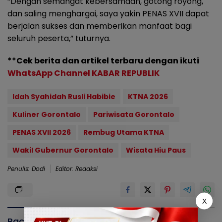
“Dengan semangat kebersamaan, gotong royong,
dan saling menghargai, saya yakin PENAS XVII dapat
berjalan sukses dan memberikan manfaat bagi
seluruh peserta,” tuturnya.
**Cek berita dan artikel terbaru dengan ikuti
WhatsApp Channel KABAR REPUBLIK
Idah Syahidah Rusli Habibie
KTNA 2026
Kuliner Gorontalo
Pariwisata Gorontalo
PENAS XVII 2026
Rembug Utama KTNA
Wakil Gubernur Gorontalo
Wisata Hiu Paus
Penulis: Dodi
Editor: Redaksi
X
Baca Juga